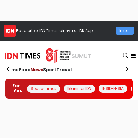
Baca artikel
IDN Times
lainnya di IDN App
Install
SUMUT
Home
Food
News
Sport
Travel
For
Soccer Times
Iklanin di IDN
INSIDENESIA
#
You