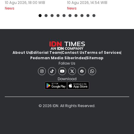
Sitoli
10 Agu 2026, 18:00 WIB
Tamiang
10 Agu 2026, 14:54 WIB
10
News
News
Ne
About Us
Editorial Team
Contact Us
Terms of Services
Pedoman Media Siber
Index
Sitemap
Follow Us
Download
© 2026 IDN. All Rights Reserved.