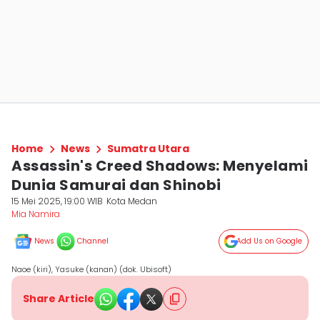
Home
News
Sumatra Utara
Assassin's Creed Shadows: Menyelami
Dunia Samurai dan Shinobi
15 Mei 2025, 19:00 WIB
Kota Medan
Mia Namira
News
Channel
Add Us on Google
Naoe (kiri), Yasuke (kanan) (dok. Ubisoft)
Share Article