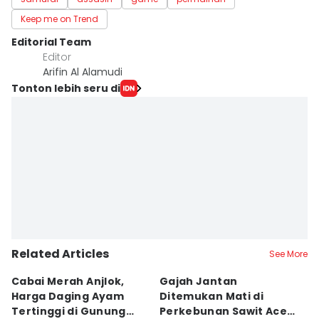
Keep me on Trend
Editorial Team
Editor
Arifin Al Alamudi
Tonton lebih seru di
Related Articles
See More
Cabai Merah Anjlok,
Gajah Jantan
B
Harga Daging Ayam
Ditemukan Mati di
K
Tertinggi di Gunung
Perkebunan Sawit Aceh
D