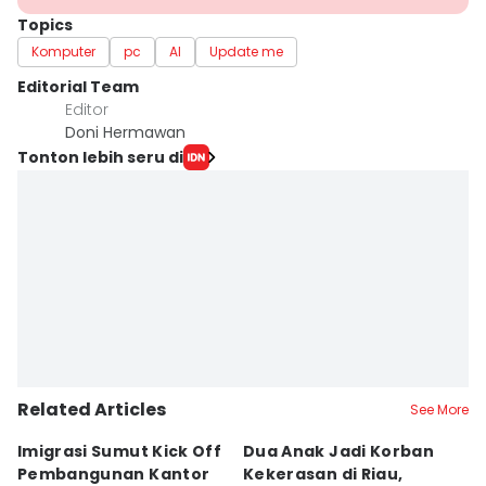
Topics
Komputer
pc
AI
Update me
Editorial Team
Editor
Doni Hermawan
Tonton lebih seru di
Related Articles
See More
Imigrasi Sumut Kick Off
Dua Anak Jadi Korban
W
Pembangunan Kantor
Kekerasan di Riau,
I