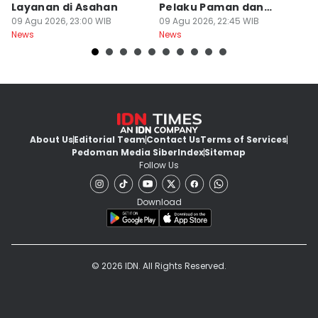
Layanan di Asahan
Pelaku Paman dan
M
09 Agu 2026, 23:00 WIB
Tantenya
09 Agu 2026, 22:45 WIB
E
09
News
News
Ne
About Us
Editorial Team
Contact Us
Terms of Services
Pedoman Media Siber
Index
Sitemap
Follow Us
Download
© 2026 IDN. All Rights Reserved.