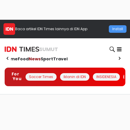
Baca artikel
IDN Times
lainnya di IDN App
Install
SUMUT
Home
Food
News
Sport
Travel
For
Soccer Times
Iklanin di IDN
INSIDENESIA
#
You