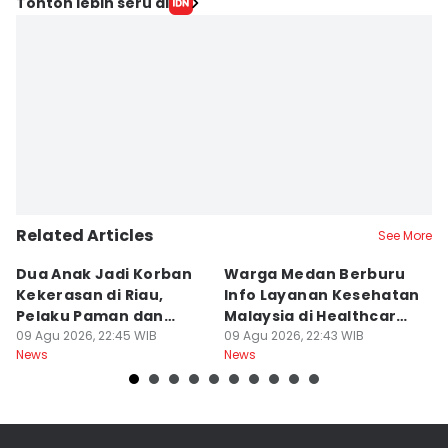
Tonton lebih seru di
Related Articles
See More
Dua Anak Jadi Korban
Warga Medan Berburu
C
Kekerasan di Riau,
Info Layanan Kesehatan
D
Pelaku Paman dan
Malaysia di Healthcare
R
Tantenya
09 Agu 2026, 22:45 WIB
Expo
09 Agu 2026, 22:43 WIB
09
News
News
Ne