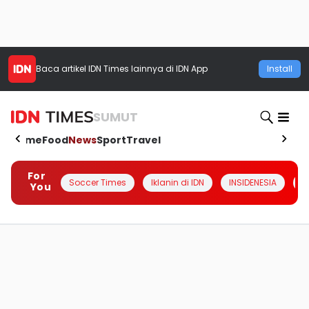
Baca artikel
IDN Times
lainnya di IDN App
Install
SUMUT
Home
Food
News
Sport
Travel
For
Soccer Times
Iklanin di IDN
INSIDENESIA
#
You