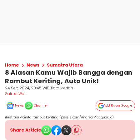
Home
News
Sumatra Utara
8 Alasan Kamu Wajib Bangga dengan
Rambut Keriting, Auto Unik!
24 Sep 2024, 20:45 WIB
Kota Medan
Salma Wati
News
Channel
Add Us on Google
ilustrasi wanita rambut keriting (pexels.com/Andrea Piacquadio)
Share Article