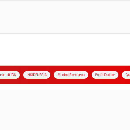
anin di IDN
INSIDENESIA
#LokalBerdaya
Profil Dokter
Qu