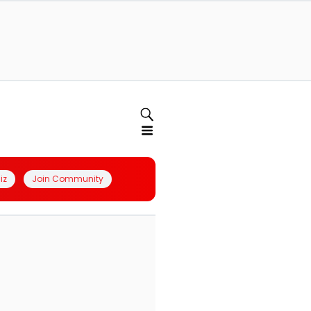
iz
Join Community