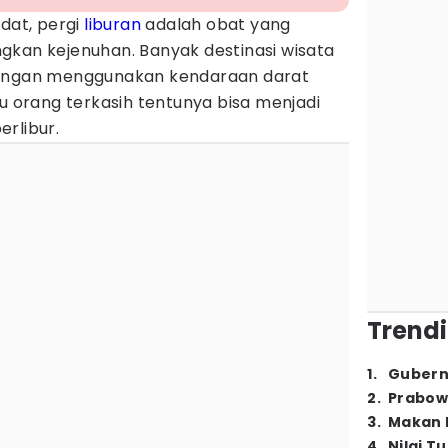
adat, pergi
liburan
adalah obat yang
gkan kejenuhan. Banyak destinasi wisata
dengan menggunakan kendaraan darat
au orang terkasih tentunya bisa menjadi
rlibur.
Trendi
1
.
Gubern
2
.
Prabow
3
.
Makan B
4
.
Nilai T