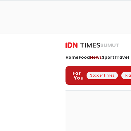
SUMUT
Home
Food
News
Sport
Travel
For
Soccer Times
Ikl
You