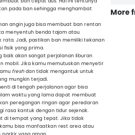
embuat ban cepat aus. Hal ini tentunya
kan pada ban sehingga menghambat
More 
anan angin juga bisa membuat ban rentan
ka menyentuh benda tajam atau
 rata. Jadi, pastikan ban memiliki tekanan
i fisik yang prima.
baik akan sangat perjalanan liburan
 mobil. Jika kamu memutuskan menyetir
 kamu
fresh
dan tidak mengantuk untuk
ang mungkin terjadi.
nti di tengah perjalanan agar bisa
lam waktu yang lama dapat membuat
ukan peregangan ringan agar peredaran
gi rasa kantuk dengan tidur sejenak.
t di tempat yang tepat. Jika tidak
amu bisa manfaatkan rest area atau
s parkir yang aman.