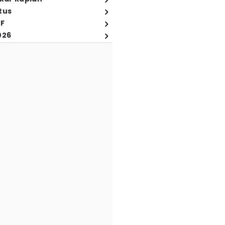
tus
FF
026