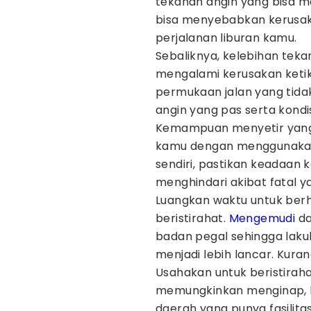
tekanan angin yang bisa m
bisa menyebabkan kerusa
perjalanan liburan kamu.
Sebaliknya, kelebihan tek
mengalami kerusakan keti
permukaan jalan yang tidak
angin yang pas serta kondis
Kemampuan menyetir yang 
kamu dengan menggunakan
sendiri, pastikan keadaan
menghindari akibat fatal y
Luangkan waktu untuk berhe
beristirahat.
Mengemudi
da
badan pegal sehingga lak
menjadi lebih lancar. Kuran
Usahakan untuk beristiraha
memungkinkan menginap, k
daerah yang punya fasilita