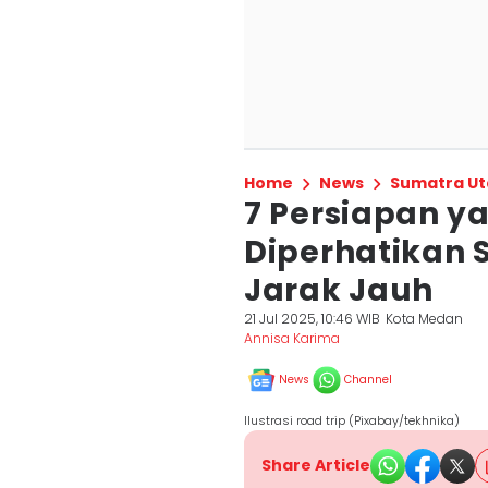
Home
News
Sumatra Ut
7 Persiapan y
Diperhatikan
Jarak Jauh
21 Jul 2025, 10:46 WIB
Kota Medan
Annisa Karima
News
Channel
Ilustrasi road trip (Pixabay/tekhnika)
Share Article