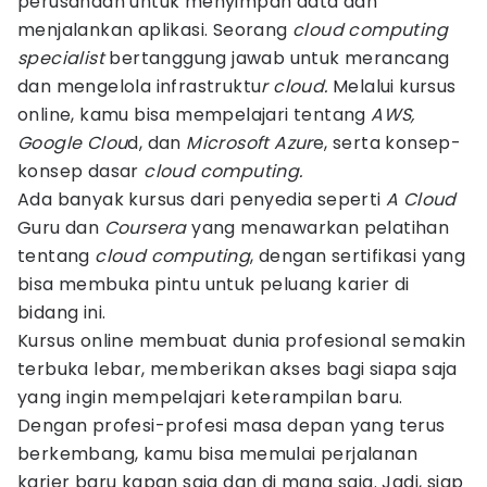
perusahaan untuk menyimpan data dan
menjalankan aplikasi. Seorang
cloud computing
specialist
bertanggung jawab untuk merancang
dan mengelola infrastruktu
r cloud.
Melalui kursus
online, kamu bisa mempelajari tentang
AWS,
Google Clou
d, dan
Microsoft Azur
e, serta konsep-
konsep dasar
cloud computing.
Ada banyak kursus dari penyedia seperti
A Cloud
Guru dan
Coursera
yang menawarkan pelatihan
tentang
cloud computing
, dengan sertifikasi yang
bisa membuka pintu untuk peluang karier di
bidang ini.
Kursus online membuat dunia profesional semakin
terbuka lebar, memberikan akses bagi siapa saja
yang ingin mempelajari keterampilan baru.
Dengan profesi-profesi masa depan yang terus
berkembang, kamu bisa memulai perjalanan
karier baru kapan saja dan di mana saja. Jadi, siap