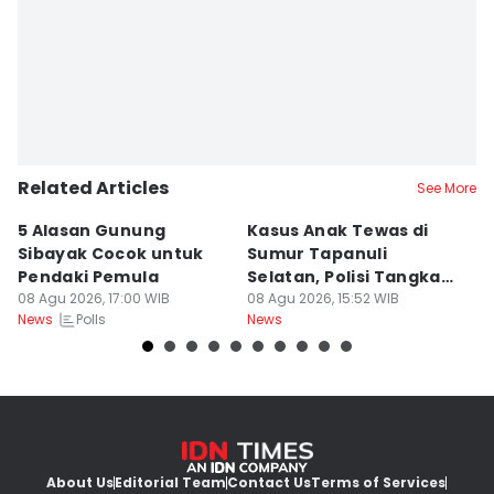
Related Articles
See More
5 Alasan Gunung
Kasus Anak Tewas di
5
Sibayak Cocok untuk
Sumur Tapanuli
W
Pendaki Pemula
Selatan, Polisi Tangkap
M
08 Agu 2026, 17:00 WIB
MH
08 Agu 2026, 15:52 WIB
M
08
Polls
News
News
Ne
About Us
Editorial Team
Contact Us
Terms of Services