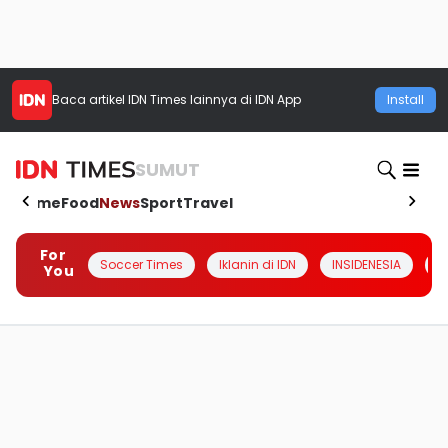
Baca artikel
IDN Times
lainnya di IDN App
Install
SUMUT
Home
Food
News
Sport
Travel
For
Soccer Times
Iklanin di IDN
INSIDENESIA
#
You