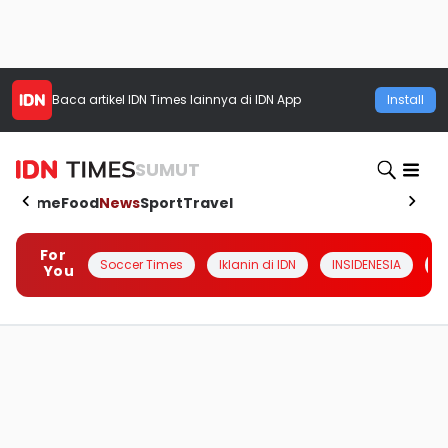
Baca artikel
IDN Times
lainnya di IDN App
Install
SUMUT
Home
Food
News
Sport
Travel
For
Soccer Times
Iklanin di IDN
INSIDENESIA
#
You