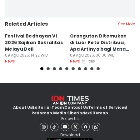
Related Articles
See More
Festival Bedhayan VI
Orangutan Ditemukan
S
2026 Sajikan Sakralitas
di Luar Peta Distribusi,
P
Melayu Deli
Apa Artinya bagi Masa
di
09 Agu 2026, 14:22 WIB
Depan Konservasi?
09 Agu 2026, 06:00 WIB
08
Polls
News
News
Ne
About Us
Editorial Team
Contact Us
Terms of Services
Pedoman Media Siber
Index
Sitemap
Follow Us
Download