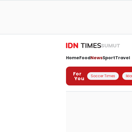
SUMUT
Home
Food
News
Sport
Travel
For
Soccer Times
Ikl
You