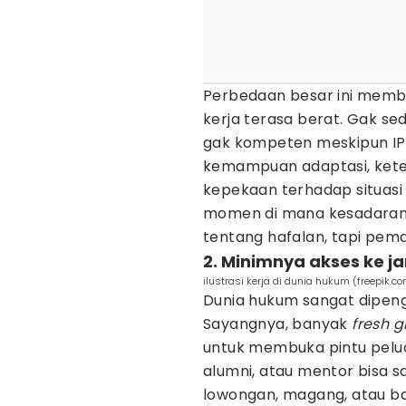
Perbedaan besar ini membua
kerja terasa berat. Gak se
gak kompeten meskipun IPK
kemampuan adaptasi, ket
kepekaan terhadap situasi 
momen di mana kesadaran
tentang hafalan, tapi pem
2. Minimnya akses ke ja
ilustrasi kerja di dunia hukum (freepik.c
Dunia hukum sangat dipenga
Sayangnya, banyak
fresh 
untuk membuka pintu pelua
alumni, atau mentor bisa
lowongan, magang, atau b