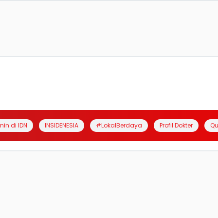
anin di IDN
INSIDENESIA
#LokalBerdaya
Profil Dokter
Qu