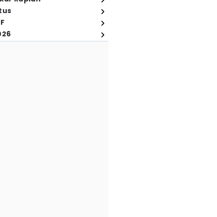
tus
FF
026