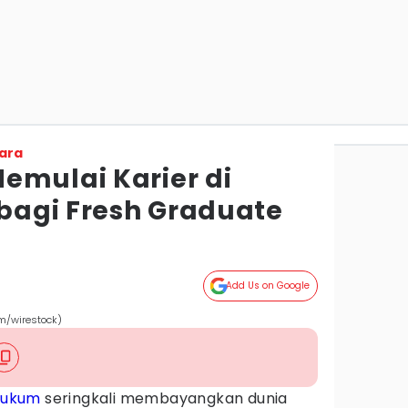
ara
emulai Karier di
bagi Fresh Graduate
Add Us on Google
om/wirestock)
hukum
seringkali membayangkan dunia