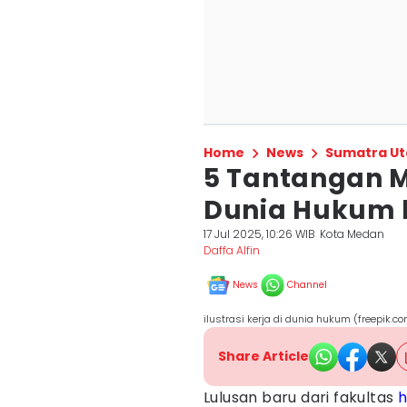
Home
News
Sumatra Ut
5 Tantangan M
Dunia Hukum 
17 Jul 2025, 10:26 WIB
Kota Medan
Daffa Alfin
News
Channel
ilustrasi kerja di dunia hukum (freepik.c
Share Article
Lulusan baru dari fakultas