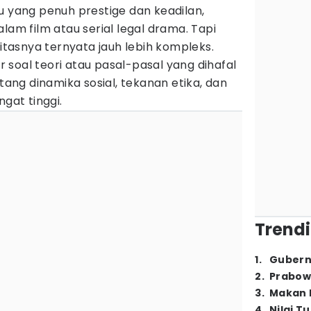
u yang penuh prestige dan keadilan,
lam film atau serial legal drama. Tapi
litasnya ternyata jauh lebih kompleks.
soal teori atau pasal-pasal yang dihafal
ntang dinamika sosial, tekanan etika, dan
ngat tinggi.
Trendi
1
.
Gubern
2
.
Prabow
3
.
Makan B
4
.
Nilai T