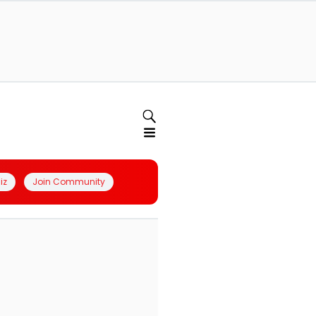
iz
Join Community