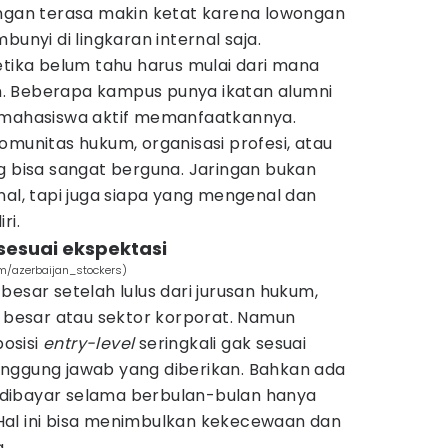
ingan terasa makin ketat karena lowongan
bunyi di lingkaran internal saja.
etika belum tahu harus mulai dari mana
. Beberapa kampus punya ikatan alumni
a mahasiswa aktif memanfaatkannya.
omunitas hukum, organisasi profesi, atau
g bisa sangat berguna. Jaringan bukan
nal, tapi juga siapa yang mengenal dan
ri.
 sesuai ekspektasi
com/azerbaijan_stockers)
besar setelah lulus dari jurusan hukum,
a besar atau sektor korporat. Namun
posisi
entry-level
seringkali gak sesuai
nggung jawab yang diberikan. Bahkan ada
dibayar selama berbulan-bulan hanya
Hal ini bisa menimbulkan kekecewaan dan
.