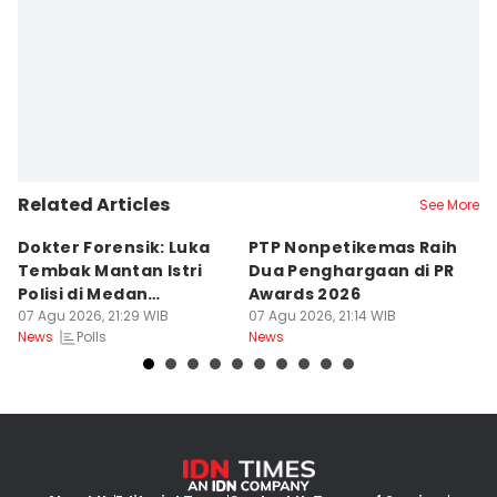
Related Articles
See More
Dokter Forensik: Luka
PTP Nonpetikemas Raih
E
Tembak Mantan Istri
Dua Penghargaan di PR
M
Polisi di Medan
Awards 2026
Sa
Berkarakter Tempel
07 Agu 2026, 21:29 WIB
07 Agu 2026, 21:14 WIB
07
Polls
News
News
Ne