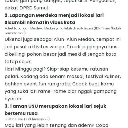
Lokasi gampang banget, tepat di Jl. Pengadilan,
dekat DPRD Sumut.
2. Lapangan Merdeka menjadi lokasi lari
Slsambil nikmatin vibes kota
Potret Lapangan Merdeka Medan yang telah direvitalisasi (IDN Times/Indah
Permata Sari)
Dikenal juga sebagai Alun-Alun Medan, tempat ini
jadi pusat aktivitas warga. Track joggingnya luas,
dikelilingi pohon besar jadi meski di tengah kota
tetap sejuk.
Hari Minggu pagi? Siap-siap ketemu ratusan
pelari. Kadang ada senam massal, festival kuliner,
bahkan event fun run gratis. Cocok buat kamu
yang suka lari rame-rame biar nggak gampang
nyerah.
3. Taman USU merupakan lokasi lari sejuk
bertemu rusa
ilustrasi lari (IDN Times/NRF)
Mau lari yang lebih tenang dan adem? Coba