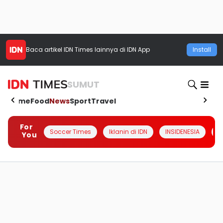
Baca artikel
IDN Times
lainnya di IDN App
Install
SUMUT
Home
Food
News
Sport
Travel
For
Soccer Times
Iklanin di IDN
INSIDENESIA
#
You