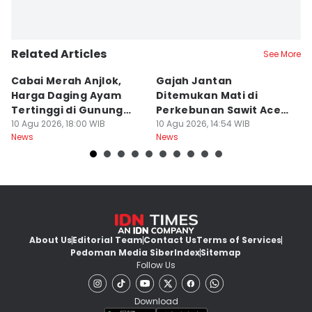
Related Articles
See More
Cabai Merah Anjlok,
Gajah Jantan
B
Harga Daging Ayam
Ditemukan Mati di
K
Tertinggi di Gunung
Perkebunan Sawit Aceh
D
Sitoli
10 Agu 2026, 18:00 WIB
Tamiang
10 Agu 2026, 14:54 WIB
10
News
News
Ne
About Us
Editorial Team
Contact Us
Terms of Services
Pedoman Media Siber
Index
Sitemap
Follow Us
Download