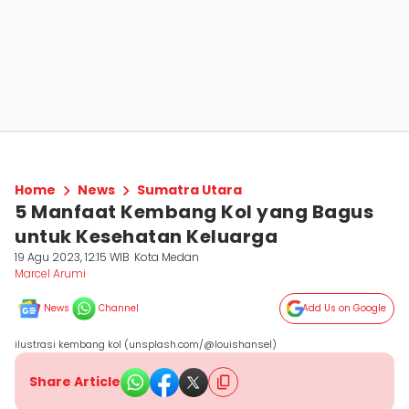
Home
News
Sumatra Utara
5 Manfaat Kembang Kol yang Bagus
untuk Kesehatan Keluarga
19 Agu 2023, 12:15 WIB
Kota Medan
Marcel Arumi
News
Channel
Add Us on Google
ilustrasi kembang kol (unsplash.com/@louishansel)
Share Article