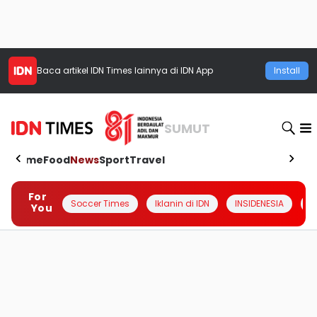
Baca artikel
IDN Times
lainnya di IDN App
Install
SUMUT
Home
Food
News
Sport
Travel
For
Soccer Times
Iklanin di IDN
INSIDENESIA
#
You