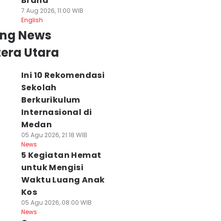
Brand
7 Aug 2026, 11:00 WIB
English
ing News
era Utara
Ini 10 Rekomendasi
Sekolah
Berkurikulum
Internasional di
Medan
05 Agu 2026, 21:18 WIB
News
5 Kegiatan Hemat
untuk Mengisi
Waktu Luang Anak
Kos
05 Agu 2026, 08:00 WIB
News