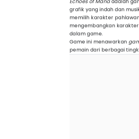
Echoes of Mana
adalah ga
grafik yang indah dan mus
memilih karakter pahlawan
mengembangkan karakter m
dalam game.
Game ini menawarkan
gam
pemain dari berbagai tingk