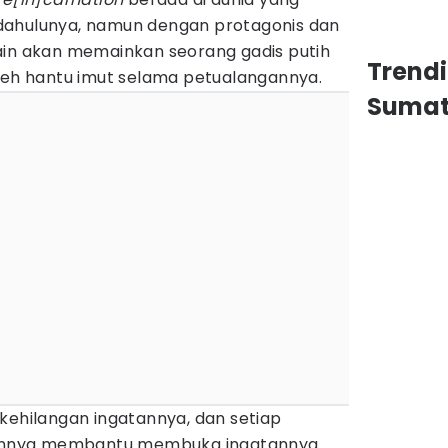
dahulunya, namun dengan protagonis dan
ain akan memainkan seorang gadis putih
Trend
oleh hantu imut selama petualangannya.
Sumat
kehilangan ingatannya, dan setiap
nnya membantu membuka ingatannya