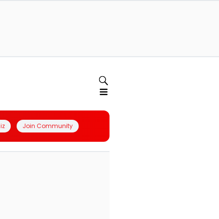
iz
Join Community