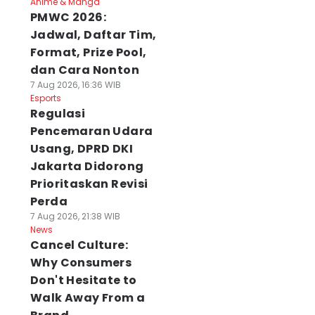
Anime & Manga
PMWC 2026:
Jadwal, Daftar Tim,
Format, Prize Pool,
dan Cara Nonton
7 Aug 2026, 16:36 WIB
Esports
Regulasi
Pencemaran Udara
Usang, DPRD DKI
Jakarta Didorong
Prioritaskan Revisi
Perda
7 Aug 2026, 21:38 WIB
News
Cancel Culture:
Why Consumers
Don't Hesitate to
Walk Away From a