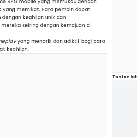
me RPG mobile yang memukau dengan
ik yang memikat. Para pemain dapat
 dengan keahlian unik dan
ereka seiring dengan kemajuan di
eplay
yang menarik dan adiktif bagi para
at keahlian.
Tonton leb