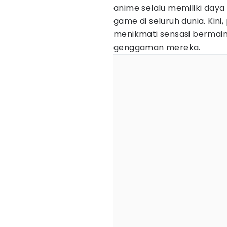
anime selalu memiliki daya
game di seluruh dunia. Ki
menikmati sensasi bermain
genggaman mereka.