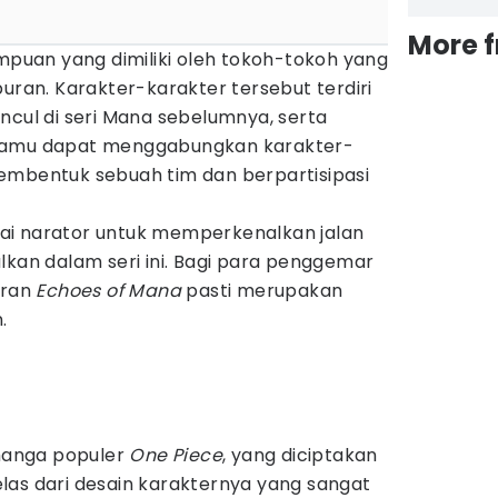
More 
uan yang dimiliki oleh tokoh-tokoh yang
an. Karakter-karakter tersebut terdiri
ncul di seri Mana sebelumnya, serta
 Kamu dapat menggabungkan karakter-
embentuk sebuah tim dan berpartisipasi
ai narator untuk memperkenalkan jalan
lkan dalam seri ini. Bagi para penggemar
iran
Echoes of Mana
pasti merupakan
.
 manga populer
One Piece
, yang diciptakan
 jelas dari desain karakternya yang sangat