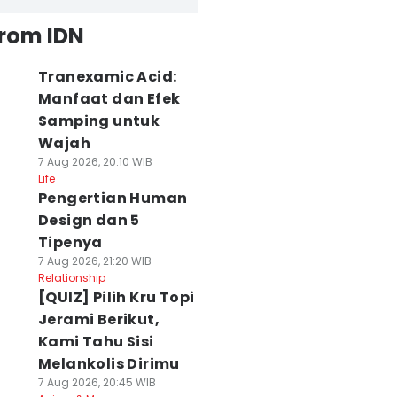
from IDN
Tranexamic Acid:
Manfaat dan Efek
Samping untuk
Wajah
7 Aug 2026, 20:10 WIB
Life
Pengertian Human
Design dan 5
Tipenya
7 Aug 2026, 21:20 WIB
Relationship
[QUIZ] Pilih Kru Topi
Jerami Berikut,
Kami Tahu Sisi
Melankolis Dirimu
7 Aug 2026, 20:45 WIB