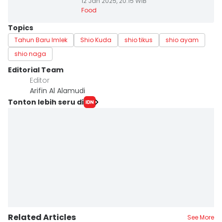
12 Jan 2025, 20:15 WIB
Food
Topics
Tahun Baru Imlek
Shio Kuda
shio tikus
shio ayam
shio naga
Editorial Team
Editor
Arifin Al Alamudi
Tonton lebih seru di
Related Articles
See More