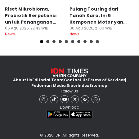
Riset Mikrobioma,
Pulang Touring dari
M
Probiotik Berpotensi
Tanah Karo, Ini 5
W
untuk Penanganan
Komponen Motor yang
T
Jerawat
06 Agu 2026, 22:43 WIB
Wajib Dicek
06 Agu 2026, 21:00 WIB
K
06
News
News
Ne
About Us
Editorial Team
Contact Us
Terms of Services
Pedoman Media Siber
Index
Sitemap
Follow Us
Download
© 2026 IDN. All Rights Reserved.