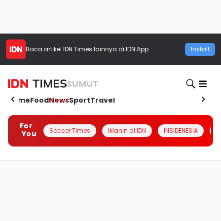
Baca artikel
IDN Times
lainnya di IDN App
Install
SUMUT
Home
Food
News
Sport
Travel
For
Soccer Times
Iklanin di IDN
INSIDENESIA
#
You