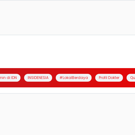
anin di IDN
INSIDENESIA
#LokalBerdaya
Profil Dokter
Qu