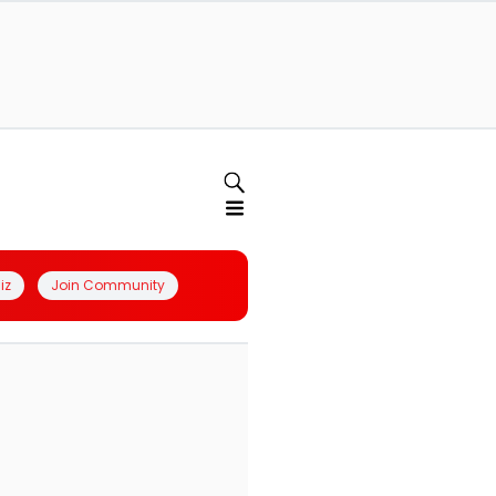
iz
Join Community