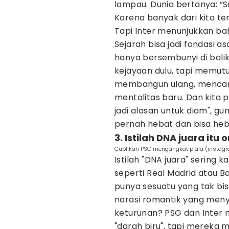
lampau. Dunia bertanya: “S
Karena banyak dari kita ter
Tapi Inter menunjukkan ba
Sejarah bisa jadi fondasi 
hanya bersembunyi di bali
kejayaan dulu, tapi memut
membangun ulang, mencari
mentalitas baru. Dan kita p
jadi alasan untuk diam", g
pernah hebat dan bisa heba
3. Istilah DNA juara it
Cuplikan PSG mengangkat piala (insta
Istilah "DNA juara" sering 
seperti Real Madrid atau 
punya sesuatu yang tak bisa
narasi romantik yang meny
keturunan? PSG dan Inter m
"darah biru", tapi mereka m