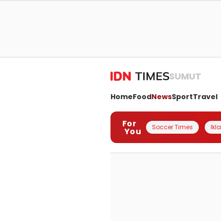
SUMUT
Home
Food
News
Sport
Travel
For
Soccer Times
Ikl
You