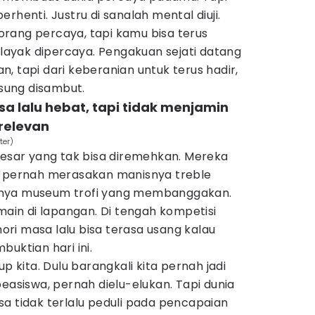
rhenti. Justru di sanalah mental diuji.
rang percaya, tapi kamu bisa terus
ayak dipercaya. Pengakuan sejati datang
, tapi dari keberanian untuk terus hadir,
gsung disambut.
a lalu hebat, tapi tidak menjamin
relevan
ter)
besar yang tak bisa diremehkan. Mereka
, pernah merasakan manisnya treble
unya museum trofi yang membanggakan.
rmain di lapangan. Di tengah kompetisi
ri masa lalu bisa terasa usang kalau
uktian hari ini.
up kita. Dulu barangkali kita pernah jadi
beasiswa, pernah dielu-elukan. Tapi dunia
a tidak terlalu peduli pada pencapaian