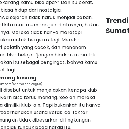
ekarang kamu bisa apa?” Dan itu berat.
biasa hidup dari nostalgia.
hwa sejarah tidak harus menjadi beban.
Trend
asal kita mau membangun di atasnya, bukan
Sumat
knya. Mereka tidak hanya meratapi
uskan untuk bergerak lagi. Mereka
 pelatih yang cocok, dan menanam
un bisa belajar "jangan biarkan masa lalu
unakan itu sebagai pengingat, bahwa kamu
t lagi.
u omong kosong
gram.com/championsleague)
kali disebut untuk menjelaskan kenapa klub
Bayern bisa terus menang. Seolah mereka
 dimiliki klub lain. Tapi bukankah itu hanya
ederhanakan usaha keras jadi faktor
ungkin tidak dibesarkan di lingkungan
enolak tunduk pada narasi itu.