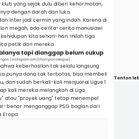
b-klub yang sejak dulu diberi kehormatan,
nya dengan darah dan luka.
 dan Inter jadi cermin yang indah. Karena di
dion megah, ada cerita-cerita manusiawi
hidupan kita sehari-hari. Inilah tiga
ita petik dari mereka.
galanya tapi dianggap belum cukup
angan (instagram.com/championsleague)
ahwa keberhasilan tak selalu langsung
a punya dana tak terbatas, bisa membeli
Tonton leb
 dan sudah berkali-kali menjuarai Ligue 1
p kali mereka melangkah di Liga
ru" atau "proyek uang" tetap menempel
nar-benar menganggap PSG bagian dari
a Eropa.