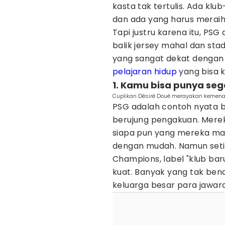
kasta tak tertulis. Ada klu
dan ada yang harus meraih
Tapi justru karena itu, PSG
balik jersey mahal dan sta
yang sangat dekat dengan ke
pelajaran hidup
yang bisa k
1. Kamu bisa punya se
Cuplikan Désiré Doué merayakan kemen
PSG adalah contoh nyata b
berujung pengakuan. Merek
siapa pun yang mereka mau,
dengan mudah. Namun setia
Champions, label "klub ba
kuat. Banyak yang tak be
keluarga besar para jawar