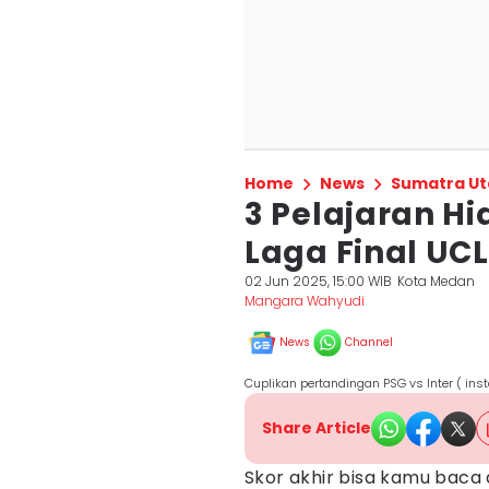
Home
News
Sumatra Ut
3 Pelajaran Hi
Laga Final UCL
02 Jun 2025, 15:00 WIB
Kota Medan
Mangara Wahyudi
News
Channel
Cuplikan pertandingan PSG vs Inter ( i
Share Article
Skor akhir bisa kamu baca d