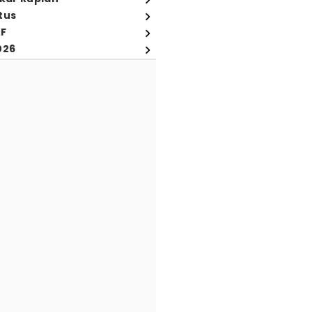
tus
FF
026