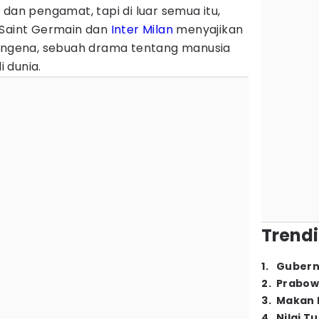
 dan pengamat, tapi di luar semua itu,
 Saint Germain dan
Inter Milan
menyajikan
mengena, sebuah drama tentang manusia
 dunia.
Trendi
1
.
Gubern
2
.
Prabow
3
.
Makan B
4
.
Nilai T