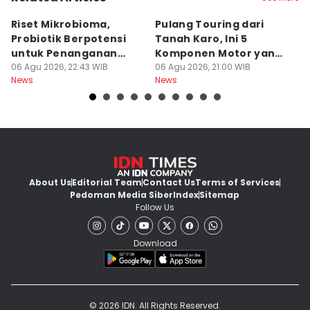
Riset Mikrobioma,
Pulang Touring dari
M
Probiotik Berpotensi
Tanah Karo, Ini 5
W
untuk Penanganan
Komponen Motor yang
T
Jerawat
06 Agu 2026, 22:43 WIB
Wajib Dicek
06 Agu 2026, 21:00 WIB
K
06
News
News
Ne
About Us
Editorial Team
Contact Us
Terms of Services
Pedoman Media Siber
Index
Sitemap
Follow Us
Download
© 2026 IDN. All Rights Reserved.