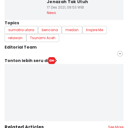
Jenazah Tak Utuh
17 Des 2021, 08:53 WIB
News
Topics
sumatra utara
bencana
medan
Inspire Me
relawan
Tsunami Aceh
Editorial Team
Editor
Tonton lebih seru di
Arifin Al Alamudi
Editor
Doni Hermawan
Related Articles
See More