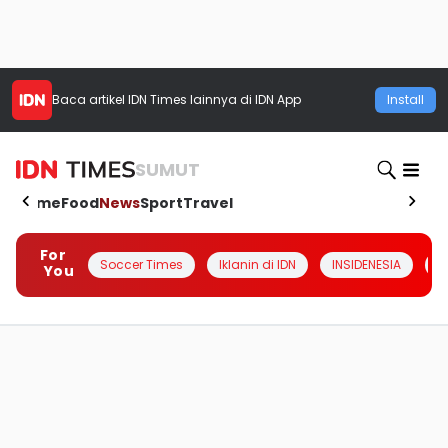
Baca artikel
IDN Times
lainnya di IDN App
Install
SUMUT
Home
Food
News
Sport
Travel
For
Soccer Times
Iklanin di IDN
INSIDENESIA
#
You