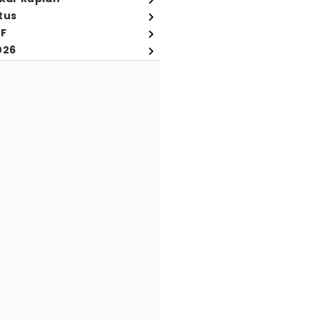
tus
FF
026