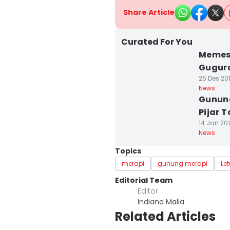
Share Article
Curated For You
Memes
Gugura
25 Des 20
News
Gunung
Pijar 
14 Jan 20
News
Topics
merapi
gunung merapi
Le
Editorial Team
Editor
Indiana Malia
Related Articles