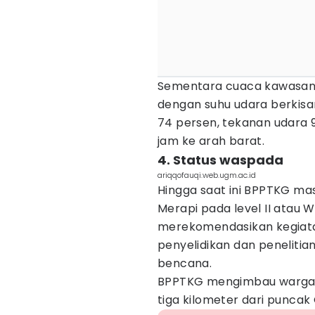
Sementara cuaca kawasan 
dengan suhu udara berkisar
74 persen, tekanan udara 
jam ke arah barat.
4. Status waspada
ariqqofauqi.web.ugm.ac.id
Hingga saat ini BPPTKG m
Merapi pada level II atau 
merekomendasikan kegiata
penyelidikan dan penelitia
bencana.
BPPTKG mengimbau warga t
tiga kilometer dari puncak