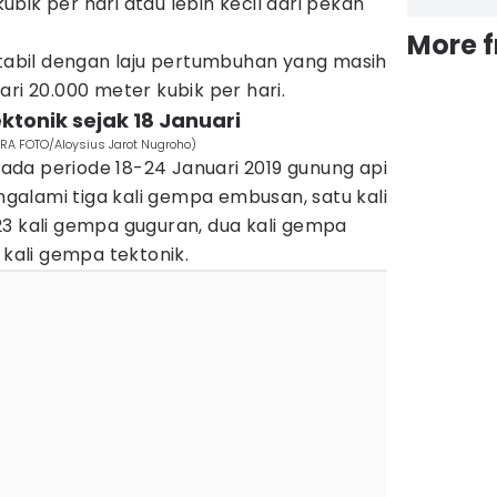
bik per hari atau lebih kecil dari pekan
More 
stabil dengan laju pertumbuhan yang masih
ari 20.000 meter kubik per hari.
ektonik sejak 18 Januari
TARA FOTO/Aloysius Jarot Nugroho)
da periode 18-24 Januari 2019 gunung api
engalami tiga kali gempa embusan, satu kali
23 kali gempa guguran, dua kali gempa
 kali gempa tektonik.