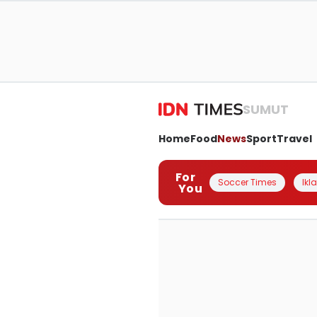
SUMUT
Home
Food
News
Sport
Travel
For
Soccer Times
Ikl
You