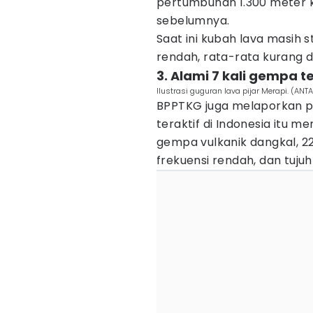
pertumbuhan 1.300 meter ku
sebelumnya.
Saat ini kubah lava masih 
rendah, rata-rata kurang d
3. Alami 7 kali gempa t
Ilustrasi guguran lava pijar Merapi. (AN
BPPTKG juga melaporkan pa
teraktif di Indonesia itu m
gempa vulkanik dangkal, 2
frekuensi rendah, dan tujuh