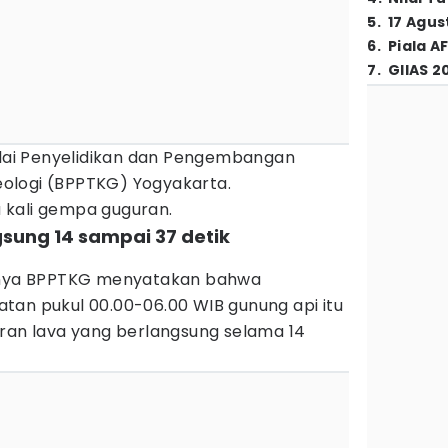
5
.
17 Agus
6
.
Piala A
7
.
GIIAS 2
Balai Penyelidikan dan Pengembangan
ologi (BPPTKG) Yogyakarta.
 kali gempa guguran.
gsung 14 sampai 37 detik
minya BPPTKG menyatakan bahwa
tan pukul 00.00-06.00 WIB gunung api itu
uran lava yang berlangsung selama 14