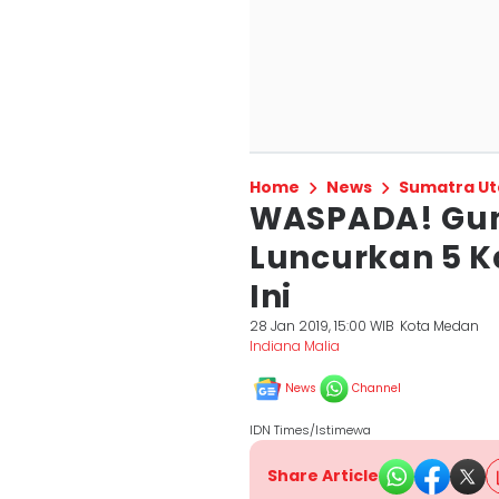
Home
News
Sumatra Ut
WASPADA! Gun
Luncurkan 5 K
Ini
28 Jan 2019, 15:00 WIB
Kota Medan
Indiana Malia
News
Channel
IDN Times/Istimewa
Share Article