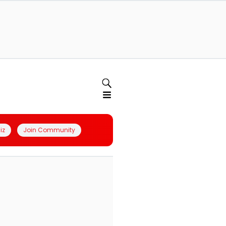
iz
Join Community