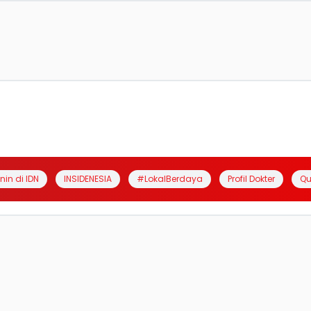
anin di IDN
INSIDENESIA
#LokalBerdaya
Profil Dokter
Qu