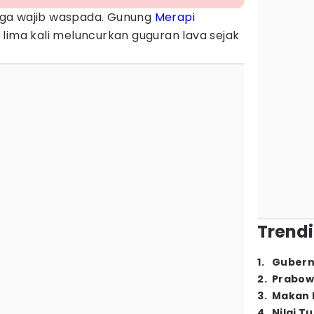
ga wajib waspada. Gunung
Merapi
lima kali meluncurkan guguran lava sejak
Trendi
1
.
Gubern
2
.
Prabow
3
.
Makan B
4
.
Nilai T