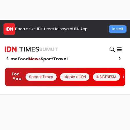
Baca artikel
IDN Times
lainnya di IDN App
Install
SUMUT
Home
Food
News
Sport
Travel
For
Soccer Times
Iklanin di IDN
INSIDENESIA
#
You