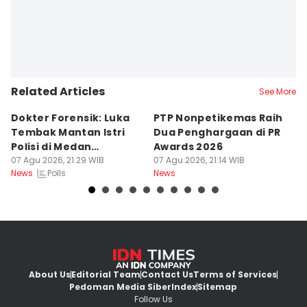
Related Articles
See More
Dokter Forensik: Luka
PTP Nonpetikemas Raih
E
Tembak Mantan Istri
Dua Penghargaan di PR
M
Polisi di Medan
Awards 2026
Sa
Berkarakter Tempel
07 Agu 2026, 21:29 WIB
07 Agu 2026, 21:14 WIB
07
Polls
News
News
Ne
About Us
Editorial Team
Contact Us
Terms of Services
Pedoman Media Siber
Index
Sitemap
Follow Us