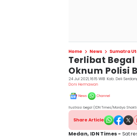
Home
News
Sumatra Ut
Terlibat Begal
Oknum Polisi 
24 Jul 2021, 16:15 WIB
Kab. Deli Serda
Doni Hermawan
News
Channel
Ilustrasi begal (IDN Times/Mardya Shakti
Share Article
Medan, IDN Times -
Satres