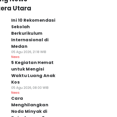
era Utara
Ini 10 Rekomendasi
Sekolah
Berkurikulum
Internasional di
Medan
05 Agu 2026, 21:18 WIB
News
5 Kegiatan Hemat
ew Honda Vario
Sumut Buka
Kanwil Imigrasi
untuk Mengisi
o 160, Stylish
Pendaftaran SMA
Sumut Perkuat
Waktu Luang Anak
tapi Bandel di
PJJ untuk Anak
Kolaborasi
Kos
egala Medan
Tidak Sekolah 16-
Strategis Bersa
05 Agu 2026, 08:00 WIB
 Agu 2026, 19:25 WIB
18 Tahun
BP3MI
News
ws
06 Agu 2026, 18:39 WIB
06 Agu 2026, 17:00 WI
Cara
News
News
Menghilangkan
Noda Minyak di