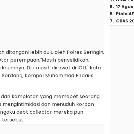
5
.
17 Agus
6
.
Piala A
7
.
GIIAS 2
h ditangani lebih dulu oleh Polres Beringin.
or perempuan."Masih penyelidikan.
oknumnya. Dia masih dirawat di ICU," kata
li Serdang, Kompol Muhammad Firdaus.
al dari komplotan yang memepet seorang
 mengintimidasi dan menuduh korban
gaku debt collector mereka pun
 tersebut.