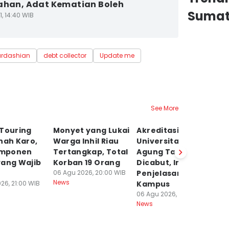
ahan, Adat Kematian Boleh
Sumat
1, 14:40 WIB
ardashian
debt collector
Update me
See More
 Touring
Monyet yang Lukai
Akreditasi
N
nah Karo,
Warga Inhil Riau
Universitas Darma
Ev
Komponen
Tertangkap, Total
Agung Tak Pernah
Te
yang Wajib
Korban 19 Orang
Dicabut, Ini
S
06 Agu 2026, 20:00 WIB
Penjelasan Pihak
06
News
Ne
26, 21:00 WIB
Kampus
06 Agu 2026, 19:38 WIB
News