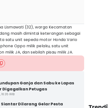
 Lismawati (32), warga Kecamatan
rdang masih dimintai keterangan sebagai
enyita satu unit sepeda motor Honda Vario
dphone Oppo milik pelaku, satu unit
milik JA, dan sebilah pisau milik JA.
undupan Ganja dan Sabu ke Lapas
r Digagalkan Petugas
, 16:35 WIB
Siantar Dilarang Gelar Pesta
Trend