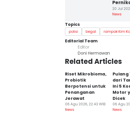
Pernik
20 Jul 202
News
Topics
polisi
begal
rampok Kim K
Editorial Team
Editor
Doni Hermawan
Related Articles
Riset Mikrobioma,
Pulang
Probiotik
dari Ta
Berpotensi untuk
Ini 5 
Penanganan
Motor 
Jerawat
Dicek
06 Agu 2026, 22:43 WIB
06 Agu 20
News
News