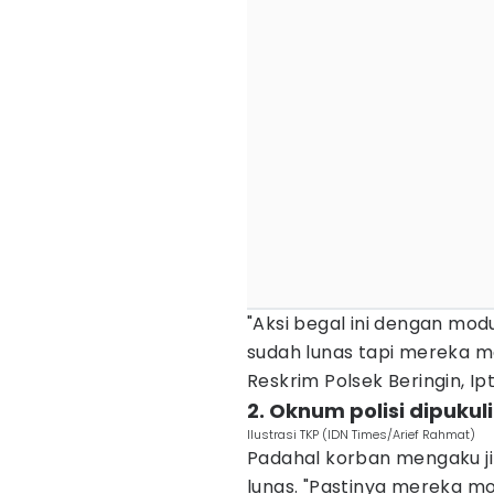
"Aksi begal ini dengan mo
sudah lunas tapi mereka me
Reskrim Polsek Beringin, I
2. Oknum polisi dipukul
Ilustrasi TKP (IDN Times/Arief Rahmat)
Padahal korban mengaku ji
lunas. "Pastinya mereka mo