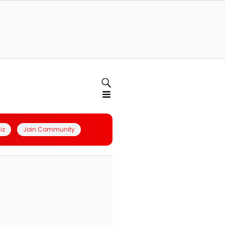
iz
Join Community