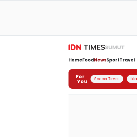
SUMUT
Home
Food
News
Sport
Travel
For
Soccer Times
Ikl
You