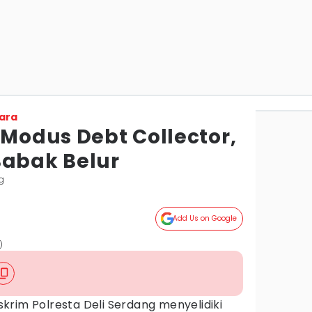
ara
 Modus Debt Collector,
Babak Belur
ng
Add Us on Google
)
krim Polresta Deli Serdang menyelidiki