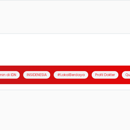
anin di IDN
INSIDENESIA
#LokalBerdaya
Profil Dokter
Qu