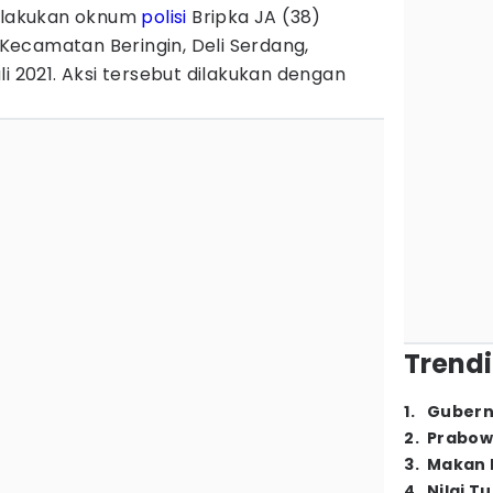
ilakukan oknum
polisi
Bripka JA (38)
ecamatan Beringin, Deli Serdang,
i 2021. Aksi tersebut dilakukan dengan
Trendi
1
.
Gubern
2
.
Prabow
3
.
Makan B
4
.
Nilai T