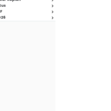
tus
FF
026