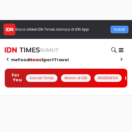
Baca artikel
IDN Times
lainnya di IDN App
Install
SUMUT
Home
Food
News
Sport
Travel
For
Soccer Times
Iklanin di IDN
INSIDENESIA
#
You