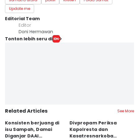
Update me
Editorial Team
Editor
Doni Hermawan
Tonton lebih seru di
Related Articles
See More
Konsisten berjuang di
Divpropam Periksa
S
isu Sampah, Damai
Kapolresta dan
D
Diganjar DAAI
Kasatresnarkoba
S