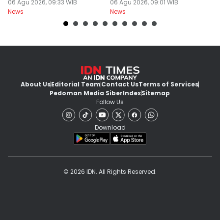
Perekonomian
06 Agu 2026, 09:33 WIB
06 Agu 2026, 09:01 WIB
L
06
News
News
Ne
About Us
Editorial Team
Contact Us
Terms of Services
Pedoman Media Siber
Index
Sitemap
Follow Us
Download
© 2026 IDN. All Rights Reserved.