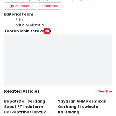
Liga 2 Indonesia
Update me
Editorial Team
Editor
Arifin Al Alamudi
Tonton lebih seru di
Related Articles
See More
Bupati Deli Serdang
Yayasan AHM Resmikan
P
Sebut PT Indofarm
Gerbang Ekowisata
I
Berkontribusi untuk
Kalitalang
P