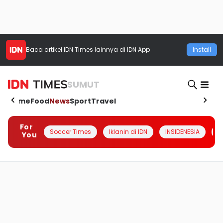
Baca artikel
IDN Times
lainnya di IDN App
Install
SUMUT
Home
Food
News
Sport
Travel
For
Soccer Times
Iklanin di IDN
INSIDENESIA
#
You