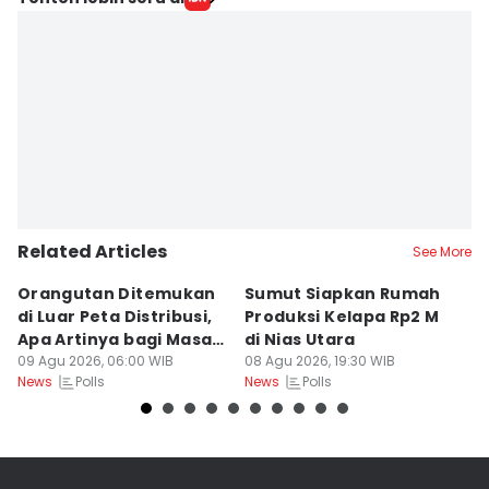
Related Articles
See More
Orangutan Ditemukan
Sumut Siapkan Rumah
H
di Luar Peta Distribusi,
Produksi Kelapa Rp2 M
L
Apa Artinya bagi Masa
di Nias Utara
S
Depan Konservasi?
09 Agu 2026, 06:00 WIB
08 Agu 2026, 19:30 WIB
T
08
Polls
Polls
News
News
Ne