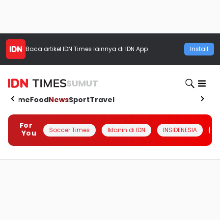
Baca artikel
IDN Times
lainnya di IDN App
Install
SUMUT
Home
Food
News
Sport
Travel
For
Soccer Times
Iklanin di IDN
INSIDENESIA
#
You