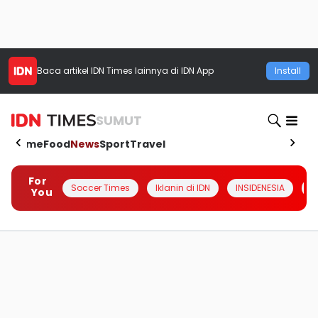
Baca artikel
IDN Times
lainnya di IDN App
Install
SUMUT
Home
Food
News
Sport
Travel
For
Soccer Times
Iklanin di IDN
INSIDENESIA
#
You