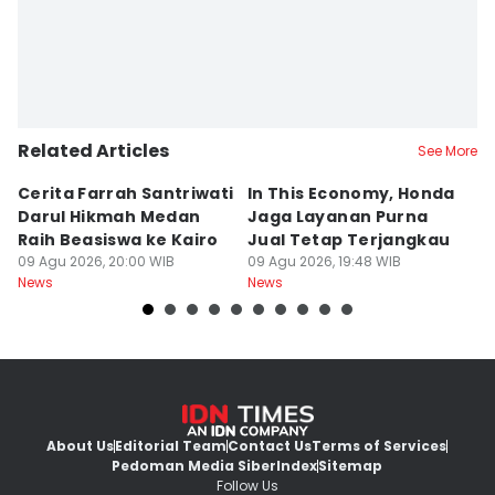
Related Articles
See More
Cerita Farrah Santriwati
In This Economy, Honda
T
Darul Hikmah Medan
Jaga Layanan Purna
K
Raih Beasiswa ke Kairo
Jual Tetap Terjangkau
T
09 Agu 2026, 20:00 WIB
09 Agu 2026, 19:48 WIB
Pe
09
News
News
Ne
About Us
Editorial Team
Contact Us
Terms of Services
Pedoman Media Siber
Index
Sitemap
Follow Us