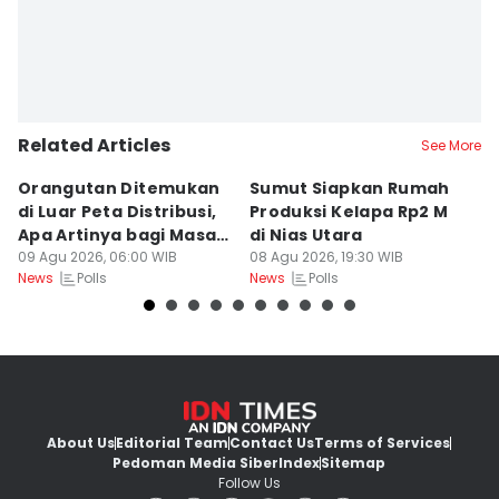
Related Articles
See More
Orangutan Ditemukan
Sumut Siapkan Rumah
H
di Luar Peta Distribusi,
Produksi Kelapa Rp2 M
L
Apa Artinya bagi Masa
di Nias Utara
S
Depan Konservasi?
09 Agu 2026, 06:00 WIB
08 Agu 2026, 19:30 WIB
T
08
Polls
Polls
News
News
Ne
About Us
Editorial Team
Contact Us
Terms of Services
Pedoman Media Siber
Index
Sitemap
Follow Us