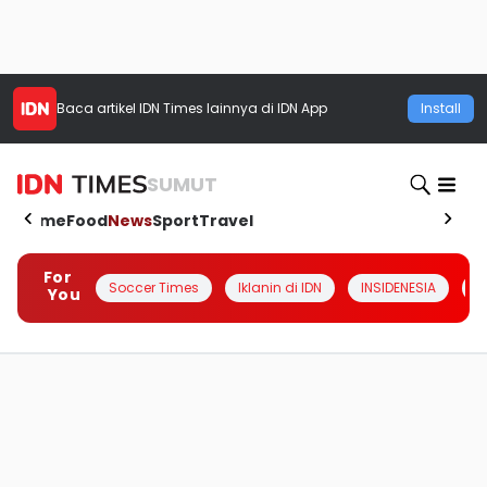
Baca artikel
IDN Times
lainnya di IDN App
Install
SUMUT
Home
Food
News
Sport
Travel
For
Soccer Times
Iklanin di IDN
INSIDENESIA
#
You