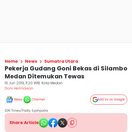
Home
News
Sumatra Utara
Pekerja Gudang Goni Bekas di Silambo
Medan Ditemukan Tewas
16 Jun 2019, 11:20 WIB
Kota Medan
Doni Hermawan
News
Channel
Add Us on Google
IDN Times/Fadly Syahputra
Share Article