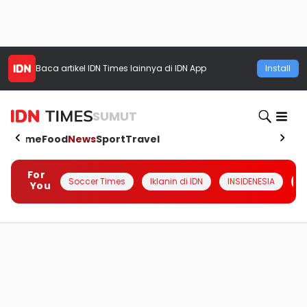
Baca artikel
IDN Times
lainnya di IDN App
Install
SUMUT
Home
Food
News
Sport
Travel
For
Soccer Times
Iklanin di IDN
INSIDENESIA
#
You