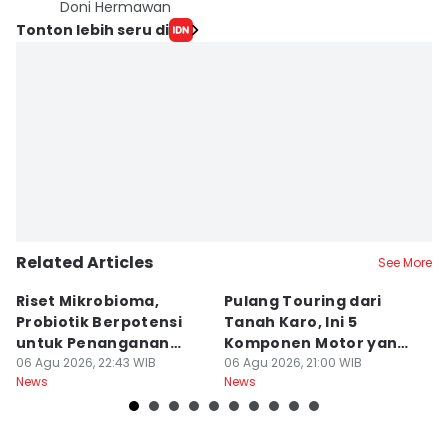
Doni Hermawan
Tonton lebih seru di
Related Articles
See More
Riset Mikrobioma,
Pulang Touring dari
M
Probiotik Berpotensi
Tanah Karo, Ini 5
W
untuk Penanganan
Komponen Motor yang
T
Jerawat
06 Agu 2026, 22:43 WIB
Wajib Dicek
06 Agu 2026, 21:00 WIB
K
06
News
News
Ne