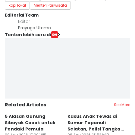
kopi lokal
Menteri Pariwisata
Editorial Team
Editor
Prayugo Utomo
Tonton lebih seru di
Related Articles
See More
5 Alasan Gunung
Kasus Anak Tewas di
5
Sibayak Cocok untuk
Sumur Tapanuli
W
Pendaki Pemula
Selatan, Polisi Tangkap
M
08 Agu 2026, 17:00 WIB
08 Agu 2026, 15:52 WIB
08