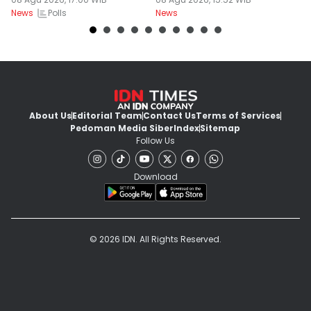
MH
M
Polls
News
News
Ne
About Us
Editorial Team
Contact Us
Terms of Services
Pedoman Media Siber
Index
Sitemap
Follow Us
Download
© 2026 IDN. All Rights Reserved.