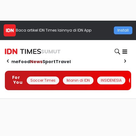
Baca artikel
IDN Times
lainnya di IDN App
Install
SUMUT
Home
Food
News
Sport
Travel
For
Soccer Times
Iklanin di IDN
INSIDENESIA
#
You