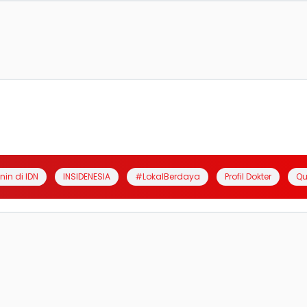
anin di IDN
INSIDENESIA
#LokalBerdaya
Profil Dokter
Qu