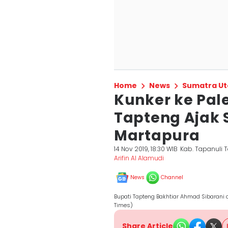
Home
News
Sumatra Ut
Kunker ke Pal
Tapteng Ajak 
Martapura
14 Nov 2019, 18:30 WIB
Kab. Tapanuli 
Arifin Al Alamudi
News
Channel
Bupati Tapteng Bakhtiar Ahmad Sibarani 
Times)
Share Article