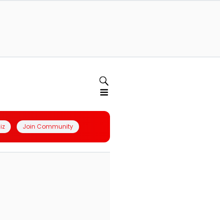
iz
Join Community