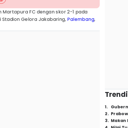
n Martapura FC dengan skor 2-1 pada
di Stadion Gelora Jakabaring,
Palembang
,
Trendi
1
.
Gubern
2
.
Prabow
3
.
Makan B
4
.
Nilai T