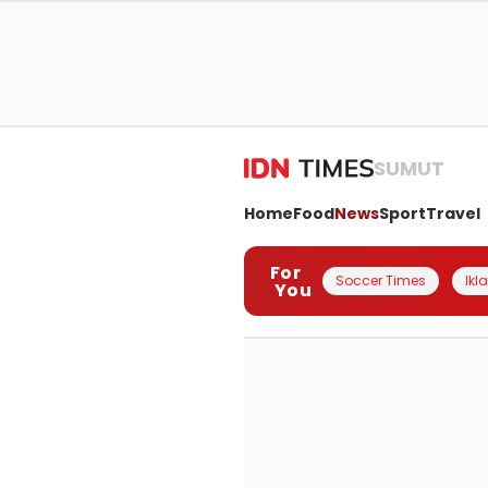
SUMUT
Home
Food
News
Sport
Travel
For
Soccer Times
Ikl
You