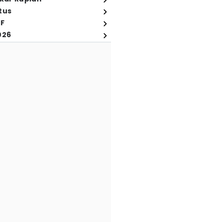
tus
FF
026