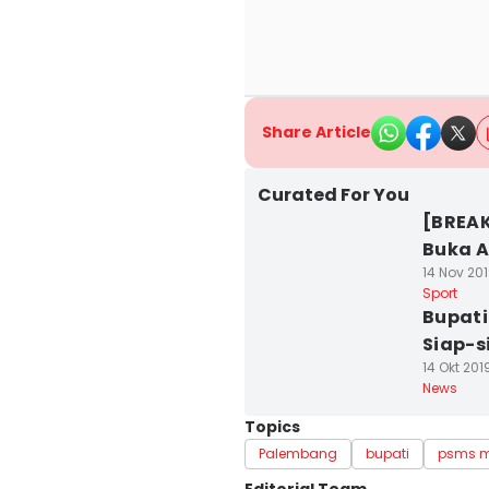
Share Article
Curated For You
[BREAK
Buka A
14 Nov 201
Sport
Bupati
Siap-s
14 Okt 201
News
Topics
Palembang
bupati
psms 