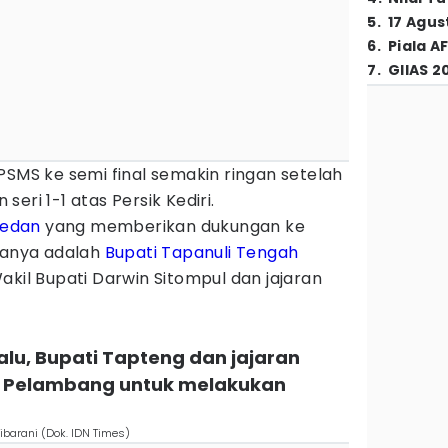
5
.
17 Agus
6
.
Piala A
7
.
GIIAS 2
PSMS ke semi final semakin ringan setelah
eri 1-1 atas Persik Kediri.
edan
yang memberikan dukungan ke
aranya adalah
Bupati
Tapanuli Tengah
akil Bupati Darwin Sitompul dan jajaran
lalu, Bupati Tapteng dan jajaran
i Pelambang untuk melakukan
barani (Dok. IDN Times)