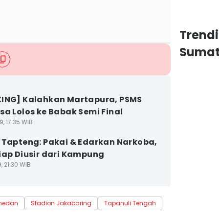
Trend
Sumat
ING] Kalahkan Martapura, PSMS
sa Lolos ke Babak Semi Final
9, 17:35 WIB
 Tapteng: Pakai & Edarkan Narkoba,
iap Diusir dari Kampung
9, 21:30 WIB
medan
Stadion Jakabaring
Tapanuli Tengah