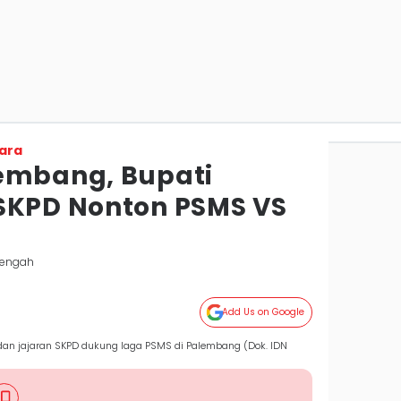
ara
embang, Bupati
SKPD Nonton PSMS VS
Tengah
Add Us on Google
dan jajaran SKPD dukung laga PSMS di Palembang (Dok. IDN