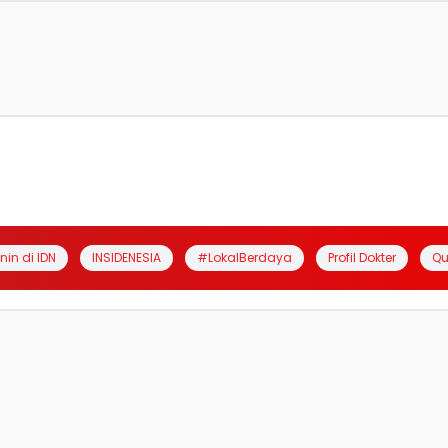
anin di IDN
INSIDENESIA
#LokalBerdaya
Profil Dokter
Qu