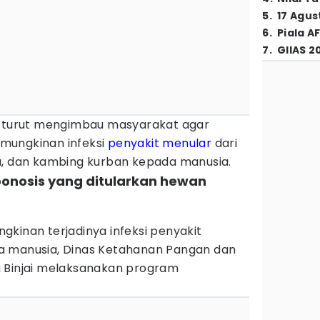
5
.
17 Agus
6
.
Piala A
7
.
GIIAS 2
n turut mengimbau masyarakat agar
mungkinan infeksi
penyakit menular
dari
a, dan kambing kurban kepada manusia.
oonosis yang ditularkan hewan
kinan terjadinya infeksi penyakit
a manusia, Dinas Ketahanan Pangan dan
 Binjai melaksanakan program