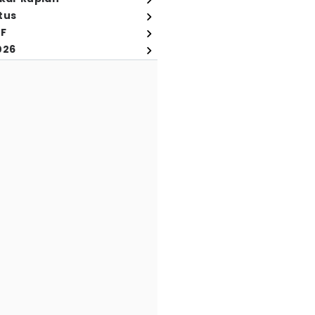
tus
FF
026