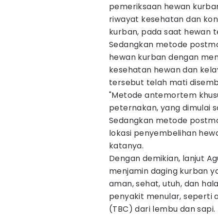
pemeriksaan hewan kurban
riwayat kesehatan dan kond
kurban, pada saat hewan te
Sedangkan metode postmo
hewan kurban dengan mempe
kesehatan hewan dan kela
tersebut telah mati disemb
"Metode antemortem khusus
peternakan, yang dimulai s
Sedangkan metode postmor
lokasi penyembelihan hewan
katanya.
Dengan demikian, lanjut A
menjamin daging kurban y
aman, sehat, utuh, dan hala
penyakit menular, seperti a
(TBC) dari lembu dan sapi.