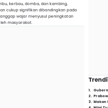
embu, kerbau, domba, dan kambing,
an cukup signifikan dibandingkan pada
 dianggap wajar menyusul peningkatan
leh masyarakat.
Trendi
1
.
Gubern
2
.
Prabow
3
.
Makan B
4
.
Nilai T