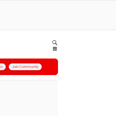
iz
Join Community