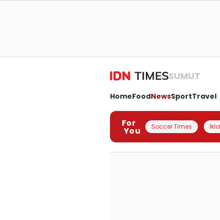
SUMUT
Home
Food
News
Sport
Travel
For
Soccer Times
Ikl
You