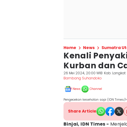
Home
News
Sumatra Ut
Kenali Penyak
Kurban dan C
26 Mei 2024, 20:00 WIB
Kab. Langkat
Bambang Suhandoko
News
Channel
Pengecekan kesehatan sapi (IDN Times/
Share Article
Binjai, IDN Times -
Menjela