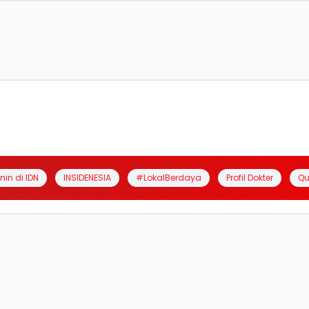
anin di IDN
INSIDENESIA
#LokalBerdaya
Profil Dokter
Qu