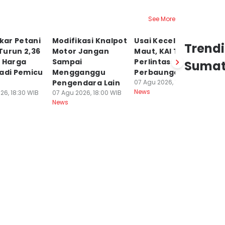
See More
ukar Petani
Modifikasi Knalpot
Usai Kecelakaan
T
Trend
Turun 2,36
Motor Jangan
Maut, KAI Tutup
Ko
, Harga
Sampai
Perlintasan Liar di
P
Sumat
adi Pemicu
Mengganggu
Perbaungan
R
Pengendara Lain
07 Agu 2026, 17:30 WIB
9
News
26, 18:30 WIB
07 Agu 2026, 18:00 WIB
07
News
Ne