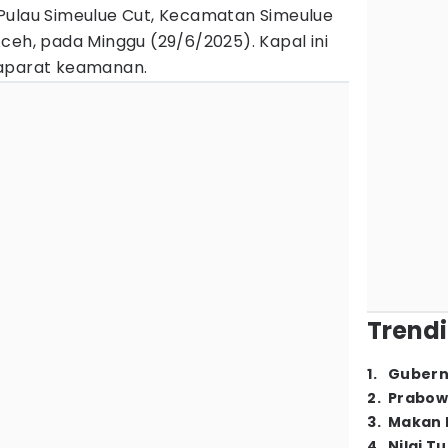
Pulau Simeulue Cut, Kecamatan Simeulue
ceh, pada Minggu (29/6/2025). Kapal ini
 aparat keamanan.
Trendi
1
.
Gubern
2
.
Prabow
3
.
Makan B
4
.
Nilai T