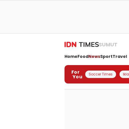
SUMUT
Home
Food
News
Sport
Travel
For
Soccer Times
Ikl
You