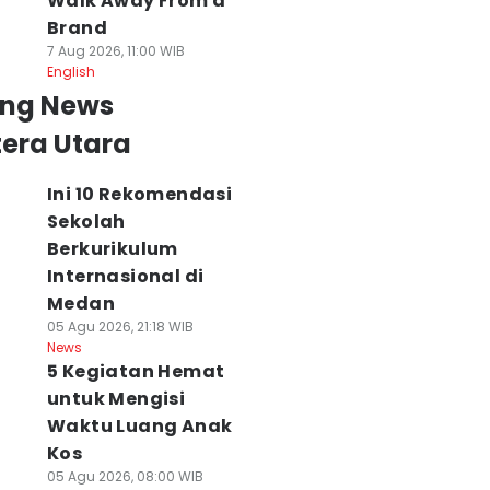
Walk Away From a
Brand
7 Aug 2026, 11:00 WIB
English
ersangka
Astra Honda Ingin
2 Tahun Bonus
ing News
rupsi Dana PI
Lanjutkan
PON dan Peparn
ertamina Hulu
Performa Positif di
Tak Cair, Atlet
era Utara
okan Bertambah
ARRC Mandalika
Riau Turun ke
 Orang
2026
Jalan
Ini 10 Rekomendasi
 Agu 2026, 17:15 WIB
07 Agu 2026, 17:03 WIB
07 Agu 2026, 16:05 WI
Sekolah
ws
News
News
Berkurikulum
Internasional di
Medan
05 Agu 2026, 21:18 WIB
News
5 Kegiatan Hemat
untuk Mengisi
Waktu Luang Anak
Kos
05 Agu 2026, 08:00 WIB