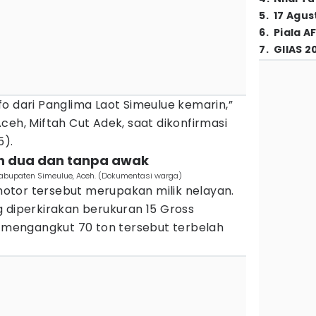
5
.
17 Agus
6
.
Piala A
7
.
GIIAS 2
o dari Panglima Laot Simeulue kemarin,”
ceh, Miftah Cut Adek, saat dikonfirmasi
5).
lah dua dan tanpa awak
Kabupaten Simeulue, Aceh. (Dokumentasi warga)
otor tersebut merupakan milik nelayan.
 diperkirakan berukuran 15 Gross
engangkut 70 ton tersebut terbelah