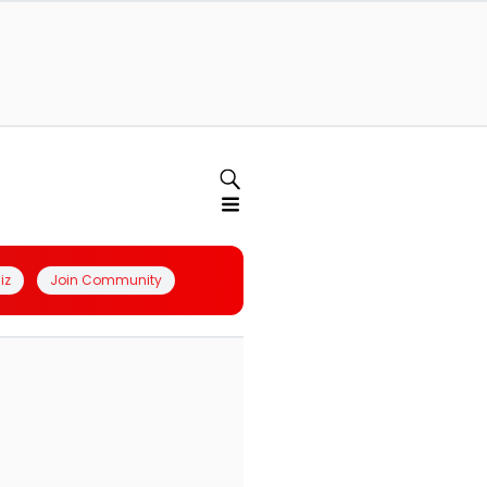
iz
Join Community