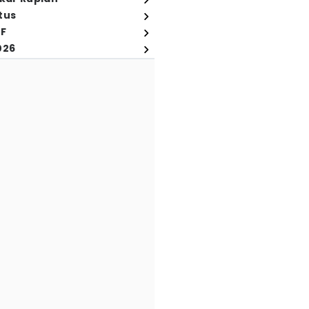
tus
FF
026