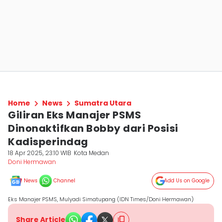
Home
News
Sumatra Utara
Giliran Eks Manajer PSMS
Dinonaktifkan Bobby dari Posisi
Kadisperindag
18 Apr 2025, 23:10 WIB
Kota Medan
Doni Hermawan
News
Channel
Add Us on Google
Eks Manajer PSMS, Mulyadi Simatupang (IDN Times/Doni Hermawan)
Share Article