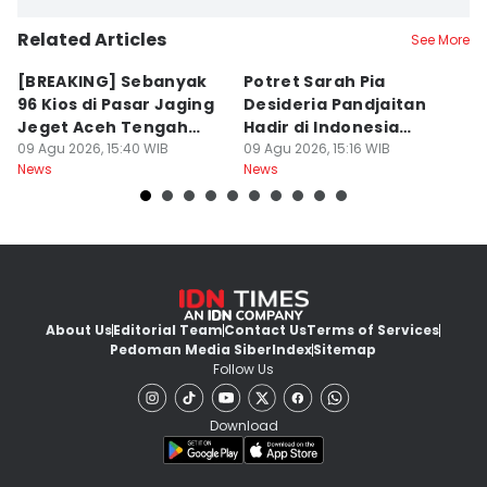
Related Articles
See More
[BREAKING] Sebanyak
Potret Sarah Pia
K
96 Kios di Pasar Jaging
Desideria Pandjaitan
P
Jeget Aceh Tengah
Hadir di Indonesia
P
Terbakar
09 Agu 2026, 15:40 WIB
Fashion Week 2026
09 Agu 2026, 15:16 WIB
09
News
News
Ne
About Us
Editorial Team
Contact Us
Terms of Services
Pedoman Media Siber
Index
Sitemap
Follow Us
Download