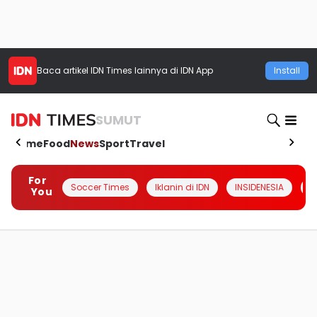
Baca artikel
IDN Times
lainnya di IDN App
Install
SUMUT
Home
Food
News
Sport
Travel
For
Soccer Times
Iklanin di IDN
INSIDENESIA
#
You