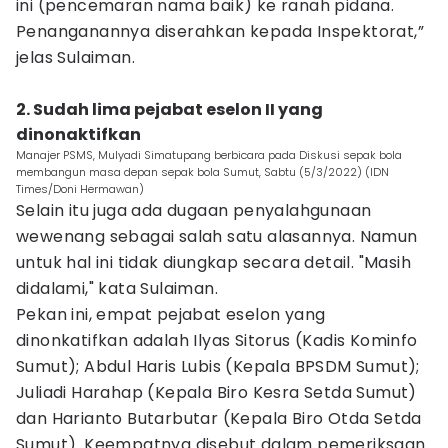
ini (pencemaran nama baik) ke ranah pidana.
Penanganannya diserahkan kepada Inspektorat,”
jelas Sulaiman.
2. Sudah lima pejabat eselon II yang
dinonaktifkan
Manajer PSMS, Mulyadi Simatupang berbicara pada Diskusi sepak bola
membangun masa depan sepak bola Sumut, Sabtu (5/3/2022) (IDN
Times/Doni Hermawan)
Selain itu juga ada dugaan penyalahgunaan
wewenang sebagai salah satu alasannya. Namun
untuk hal ini tidak diungkap secara detail. "Masih
didalami," kata Sulaiman.
Pekan ini, empat pejabat eselon yang
dinonkatifkan adalah Ilyas Sitorus (Kadis Kominfo
Sumut); Abdul Haris Lubis (Kepala BPSDM Sumut);
Juliadi Harahap (Kepala Biro Kesra Setda Sumut)
dan Harianto Butarbutar (Kepala Biro Otda Setda
Sumut). Keempatnya disebut dalam pemeriksaan