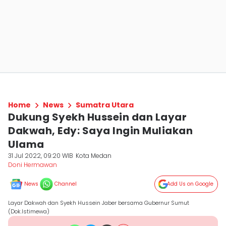
Home
News
Sumatra Utara
Dukung Syekh Hussein dan Layar
Dakwah, Edy: Saya Ingin Muliakan
Ulama
31 Jul 2022, 09:20 WIB
Kota Medan
Doni Hermawan
News
Channel
Add Us on Google
Layar Dakwah dan Syekh Hussein Jaber bersama Gubernur Sumut
(Dok.Istimewa)