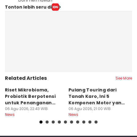
Doni Hermawan
Tonton lebih seru di
Related Articles
See More
Riset Mikrobioma,
Pulang Touring dari
M
Probiotik Berpotensi
Tanah Karo, Ini 5
W
untuk Penanganan
Komponen Motor yang
T
Jerawat
06 Agu 2026, 22:43 WIB
Wajib Dicek
06 Agu 2026, 21:00 WIB
K
06
News
News
Ne