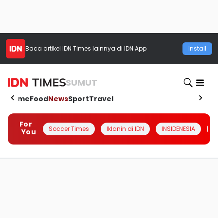
Baca artikel
IDN Times
lainnya di IDN App
Install
SUMUT
Home
Food
News
Sport
Travel
For
Soccer Times
Iklanin di IDN
INSIDENESIA
#
You