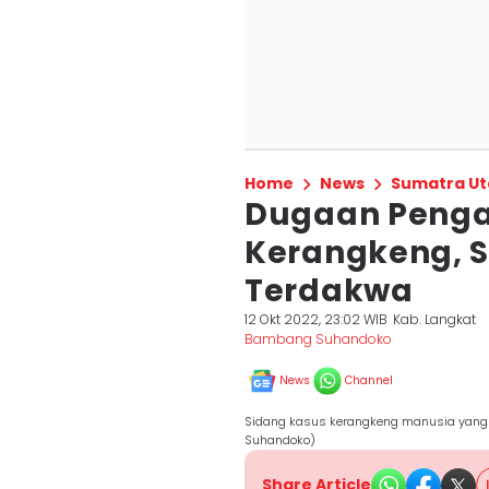
Home
News
Sumatra Ut
Dugaan Penga
Kerangkeng, S
Terdakwa
12 Okt 2022, 23:02 WIB
Kab. Langkat
Bambang Suhandoko
News
Channel
Sidang kasus kerangkeng manusia yang 
Suhandoko)
Share Article