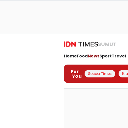
SUMUT
Home
Food
News
Sport
Travel
For
Soccer Times
Ikl
You