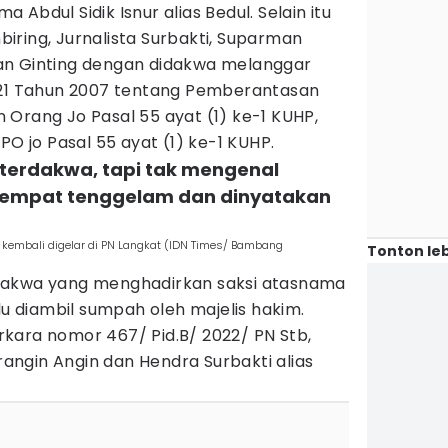
Abdul Sidik Isnur alias Bedul. Selain itu
iring, Jurnalista Surbakti, Suparman
an Ginting dengan didakwa melanggar
 21 Tahun 2007 tentang Pemberantasan
Orang Jo Pasal 55 ayat (1) ke-1 KUHP,
PO jo Pasal 55 ayat (1) ke-1 KUHP.
 terdakwa, tapi tak mengenal
 sempat tenggelam dan dinyatakan
kembali digelar di PN Langkat (IDN Times/ Bambang
Tonton leb
dakwa yang menghadirkan saksi atasnama
lu diambil sumpah oleh majelis hakim.
kara nomor 467/ Pid.B/ 2022/ PN Stb,
ngin Angin dan Hendra Surbakti alias