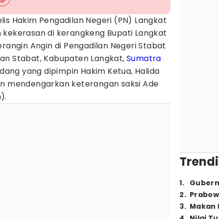
lis Hakim Pengadilan Negeri (PN) Langkat
 kekerasan di kerangkeng Bupati Langkat
erangin Angin di Pengadilan Negeri Stabat
an Stabat, Kabupaten Langkat,
Sumatra
Sidang yang dipimpin Hakim Ketua, Halida
kan mendengarkan keterangan saksi Ade
).
Trendi
1
.
Gubern
2
.
Prabow
3
.
Makan B
4
.
Nilai T