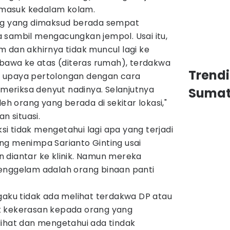
h masuk kedalam kolam.
ang yang dimaksud berada sempat
 sambil mengacungkan jempol. Usai itu,
 dan akhirnya tidak muncul lagi ke
ibawa ke atas (diteras rumah), terdakwa
Trend
 upaya pertolongan dengan cara
eriksa denyut nadinya. Selanjutnya
Sumat
leh orang yang berada di sekitar lokasi,"
 situasi.
aksi tidak mengetahui lagi apa yang terjadi
ng menimpa Sarianto Ginting usai
 diantar ke klinik. Namun mereka
enggelam adalah orang binaan panti
gaku tidak ada melihat terdakwa DP atau
k kekerasan kepada orang yang
lihat dan mengetahui ada tindak