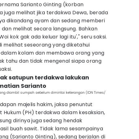
ernama Sarianto Ginting (korban
 juga melihat jika terdakwa Dewa, berada
snya dikandang ayam dan sedang memberi
 dan melihat secara langsung. Bahkan
i kok gak ada keluar lagi itu'," seru saksi.
i melihat seseorang yang diketahui
e dalam kolam dan membawa orang yang
ak tahu dan tidak mengenal siapa orang
aksi.
 tak satupun terdakwa lakukan
atian Sarianto
ang diambil sumpah sebelum dimintai keterangan (IDN Times/
adapan majelis hakim, jaksa penuntut
 Hukum (PH) terdakwa dalam kesaksian,
ngsung dirinya juga sedang hendak
sil buah sawit. Tidak lama sesampainya
rang (Sarianto Ginting), sedang berjalan di