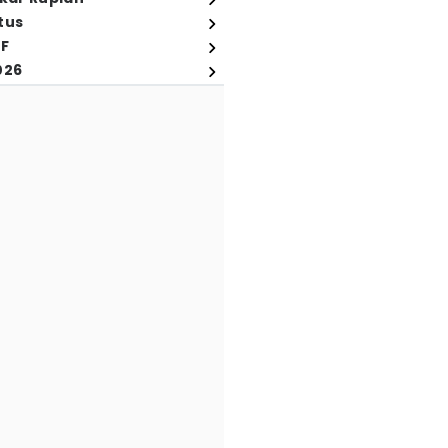
tus
FF
026