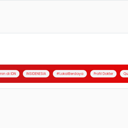
anin di IDN
INSIDENESIA
#LokalBerdaya
Profil Dokter
Qu