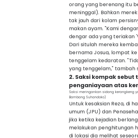
orang yang berenang itu b
meninggal). Bahkan mereka
tak jauh dari kolam persi
makan ayam. "Kami dengar
dengar ada yang teriakan 'Wo
Dari situlah mereka kembal
bernama Josua, lompat k
tenggelam kedaratan. "Tid
yang tenggelam," tambah s
2. Saksi kompak sebut
penganiayaan atas kem
Saksi meringankan sidang kerangkeng y
Bambang Suhandoko)
Untuk kesaksian Reza, di h
umum (JPU) dan Penasehat
jika ketika kejadian berla
melakukan penghitungan ha
di lokasi dia melihat seseo