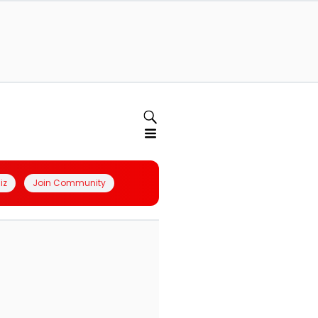
iz
Join Community