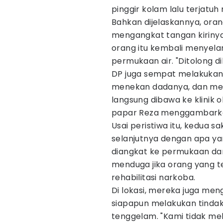
pinggir kolam lalu terjatu
Bahkan dijelaskannya, or
mengangkat tangan kirinya
orang itu kembali menyelam
permukaan air. "Ditolong d
DP juga sempat melakukan
menekan dadanya, dan mem
langsung dibawa ke klinik o
papar Reza menggambarkan
Usai peristiwa itu, kedua s
selanjutnya dengan apa ya
diangkat ke permukaan dan
menduga jika orang yang t
rehabilitasi narkoba.
Di lokasi, mereka juga men
siapapun melakukan tinda
tenggelam. "Kami tidak me