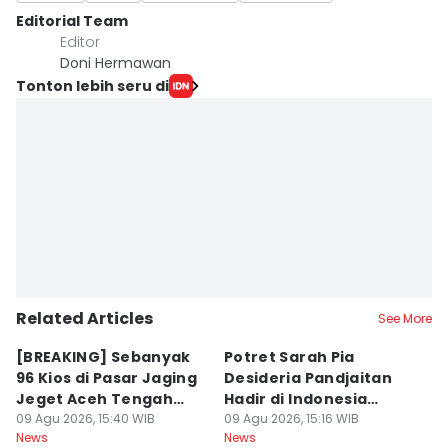
Editorial Team
Editor
Doni Hermawan
Tonton lebih seru di
Related Articles
See More
[BREAKING] Sebanyak
Potret Sarah Pia
K
96 Kios di Pasar Jaging
Desideria Pandjaitan
P
Jeget Aceh Tengah
Hadir di Indonesia
P
Terbakar
09 Agu 2026, 15:40 WIB
Fashion Week 2026
09 Agu 2026, 15:16 WIB
09
News
News
Ne