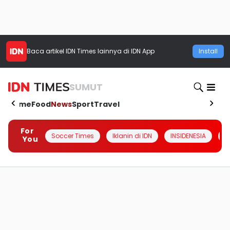
Baca artikel
IDN Times
lainnya di IDN App
Install
SUMUT
Home
Food
News
Sport
Travel
For
Soccer Times
Iklanin di IDN
INSIDENESIA
#
You