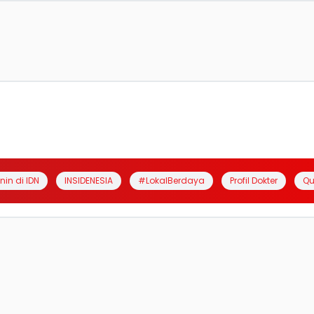
anin di IDN
INSIDENESIA
#LokalBerdaya
Profil Dokter
Qu