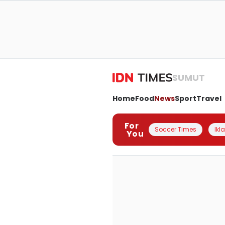
SUMUT
Home
Food
News
Sport
Travel
For
Soccer Times
Ikl
You