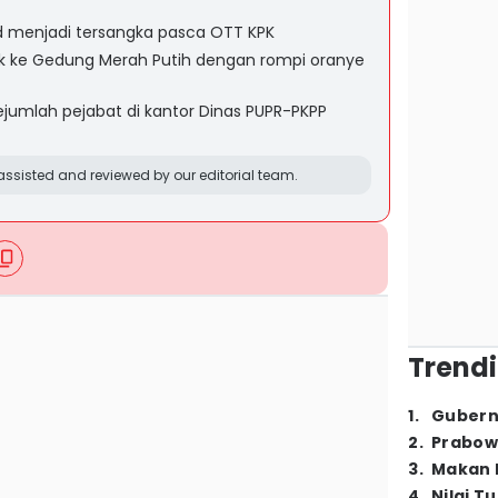
d menjadi tersangka pasca OTT KPK
uk ke Gedung Merah Putih dengan rompi oranye
umlah pejabat di kantor Dinas PUPR-PKPP
ssisted and reviewed by our editorial team.
Trendi
1
.
Gubern
2
.
Prabow
3
.
Makan B
4
.
Nilai T