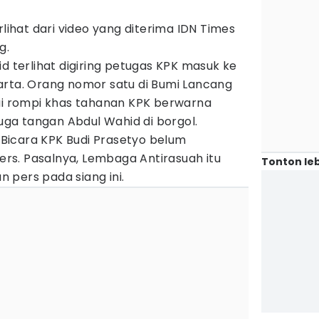
rlihat dari video yang diterima IDN Times
g.
id terlihat digiring petugas KPK masuk ke
arta. Orang nomor satu di Bumi Lancang
kai rompi khas tahanan KPK berwarna
juga tangan Abdul Wahid di borgol.
u Bicara KPK Budi Prasetyo belum
s. Pasalnya, Lembaga Antirasuah itu
Tonton leb
 pers pada siang ini.