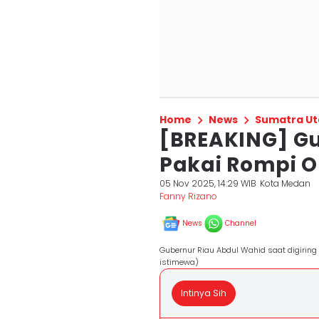
Home
News
Sumatra Ut
[BREAKING] Gu
Pakai Rompi O
05 Nov 2025, 14:29 WIB
Kota Medan
Fanny Rizano
News
Channel
Gubernur Riau Abdul Wahid saat digirin
istimewa)
Intinya Sih