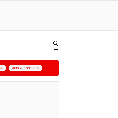
iz
Join Community