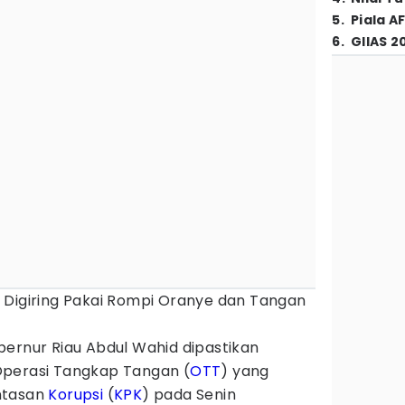
5
.
Piala A
6
.
GIIAS 2
 Digiring Pakai Rompi Oranye dan Tangan
bernur Riau Abdul Wahid dipastikan
Operasi Tangkap Tangan (
OTT
) yang
ntasan
Korupsi
(
KPK
) pada Senin