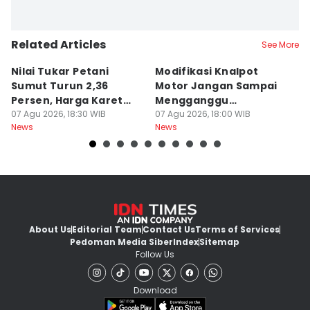
Related Articles
See More
Nilai Tukar Petani
Modifikasi Knalpot
U
Sumut Turun 2,36
Motor Jangan Sampai
K
Persen, Harga Karet
Mengganggu
L
Jadi Pemicu Utama
07 Agu 2026, 18:30 WIB
Pengendara Lain
07 Agu 2026, 18:00 WIB
07
News
News
Ne
About Us
Editorial Team
Contact Us
Terms of Services
Pedoman Media Siber
Index
Sitemap
Follow Us
Download