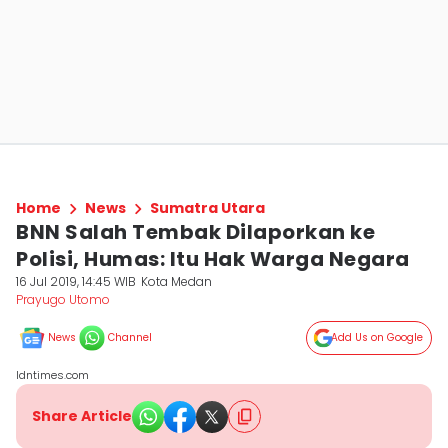
Home
News
Sumatra Utara
BNN Salah Tembak Dilaporkan ke
Polisi, Humas: Itu Hak Warga Negara
16 Jul 2019, 14:45 WIB
Kota Medan
Prayugo Utomo
News
Channel
Add Us on Google
Idntimes.com
Share Article