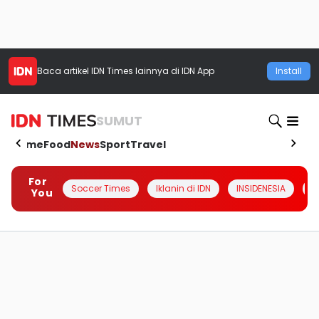
Baca artikel
IDN Times
lainnya di IDN App
Install
SUMUT
Home
Food
News
Sport
Travel
For
Soccer Times
Iklanin di IDN
INSIDENESIA
#
You