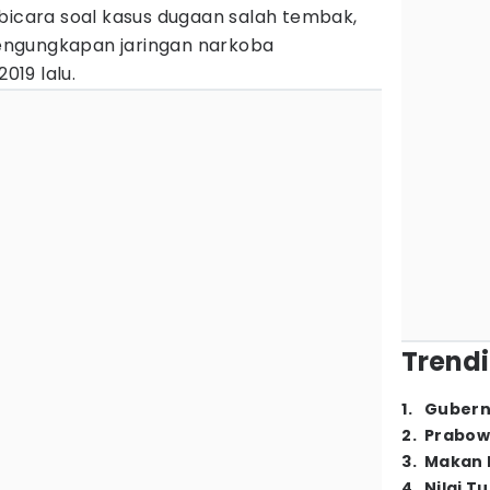
bicara soal kasus dugaan salah tembak,
ngungkapan jaringan narkoba
019 lalu.
Trendi
1
.
Gubern
2
.
Prabow
3
.
Makan B
4
.
Nilai T