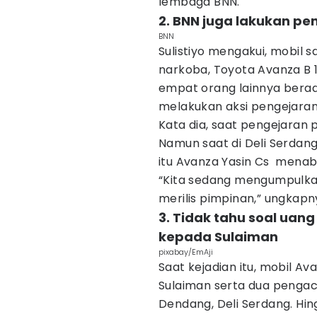
lembaga BNN.
2. BNN juga lakukan pen
BNN
Sulistiyo mengakui, mobil 
narkoba, Toyota Avanza B 
empat orang lainnya berad
melakukan aksi pengejaran
Kata dia, saat pengejaran 
Namun saat di Deli Serdang
itu Avanza Yasin Cs menab
“Kita sedang mengumpulkan
merilis pimpinan,” ungkapn
3. Tidak tahu soal uan
kepada Sulaiman
pixabay/EmAji
Saat kejadian itu, mobil Av
Sulaiman serta dua pengaca
Dendang, Deli Serdang. Hin