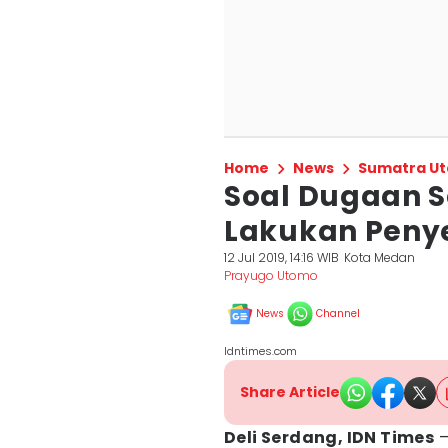
Home
News
Sumatra Ut
Soal Dugaan 
Lakukan Penye
12 Jul 2019, 14:16 WIB
Kota Medan
Prayugo Utomo
News
Channel
Idntimes.com
Share Article
Deli Serdang, IDN Times
–