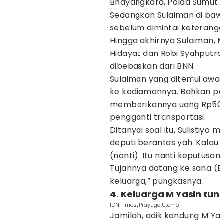
Bhayangkara, Polda Sumut.
Sedangkan Sulaiman di bawa
sebelum dimintai keterang
Hingga akhirnya Sulaiman, 
Hidayat dan Robi Syahputr
dibebaskan dari BNN.
Sulaiman yang ditemui aw
ke kediamannya. Bahkan 
memberikannya uang Rp500 
pengganti transportasi.
Ditanyai soal itu, Sulistiyo
deputi berantas yah. Kalau
(nanti). Itu nanti keputus
Tujannya datang ke sana (B
keluarga,” pungkasnya.
4. Keluarga M Yasin tun
IDN Times/Prayugo Utomo
Jamilah, adik kandung M Y