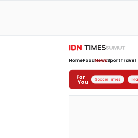
SUMUT
Home
Food
News
Sport
Travel
For
Soccer Times
Ikl
You