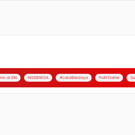
anin di IDN
INSIDENESIA
#LokalBerdaya
Profil Dokter
Qu