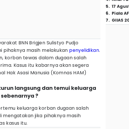
5
.
17 Agus
6
.
Piala A
7
.
GIIAS 2
rakat BNN Brigjen Sulistyo Pudjo
ni pihaknya masih melakukan
penyelidikan
.
in, korban tewas dalam dugaan salah
rima. Kasus itu kabarnya akan segera
onal Hak Asasi Manusia (Komnas HAM)
 turun langsung dan temui keluarga
 sebenarnya ?
ertemu keluarga korban dugaan salah
i mengatakan jika pihaknya masih
 kasus itu.