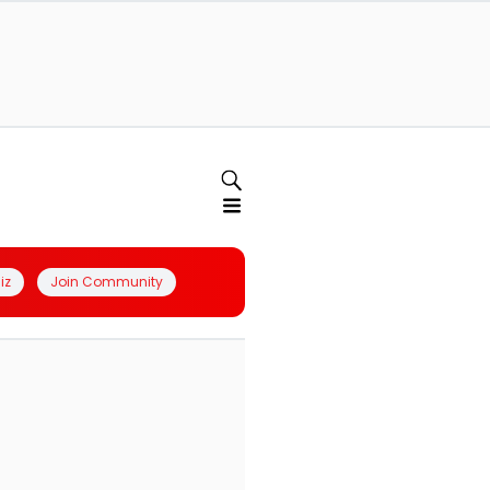
iz
Join Community