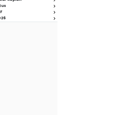
tus
FF
026