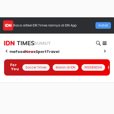
Baca artikel
IDN Times
lainnya di IDN App
Install
SUMUT
Home
Food
News
Sport
Travel
For
Soccer Times
Iklanin di IDN
INSIDENESIA
#
You