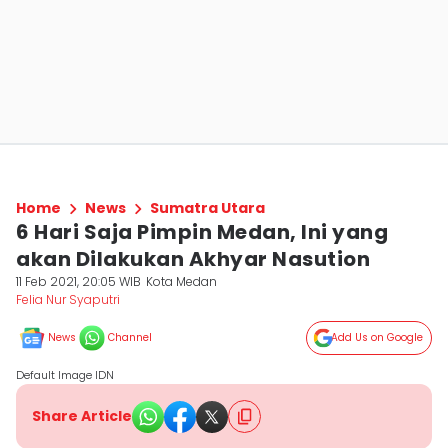
Home
News
Sumatra Utara
6 Hari Saja Pimpin Medan, Ini yang
akan Dilakukan Akhyar Nasution
11 Feb 2021, 20:05 WIB
Kota Medan
Felia Nur Syaputri
News
Channel
Add Us on Google
Default Image IDN
Share Article