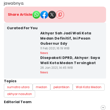
jawabnya.
Share Article
Curated For You
Akhyar Sah Jadi Wali Kota
Medan Definitif, Ini Pesan
Gubernur Edy
11 Feb 2021, 16:19 WIB
News
Disepakati DPRD, Akhyar: Saya
Wali Kota Medan Tersingkat
26 Jan 2021, 14:45 WIB
News
Topics
sumatra utara
medan
pelantikan
Wali Kota Medan
akhyar nasution
Editorial Team