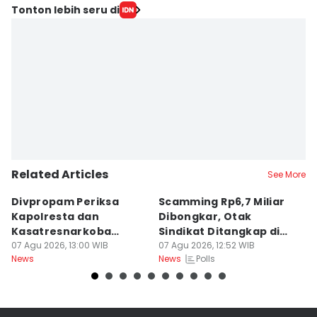
Editor
Tonton lebih seru di
Felia Nur Syaputri
Editor
Doni Hermawan
Related Articles
See More
Divpropam Periksa
Scamming Rp6,7 Miliar
R
Kapolresta dan
Dibongkar, Otak
P
Kasatresnarkoba
Sindikat Ditangkap di
u
Banda Aceh, Ada Apa?
07 Agu 2026, 13:00 WIB
Medan
07 Agu 2026, 12:52 WIB
J
06
Polls
News
News
Ne