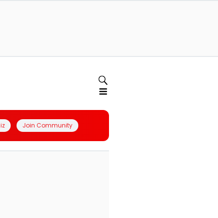
iz
Join Community