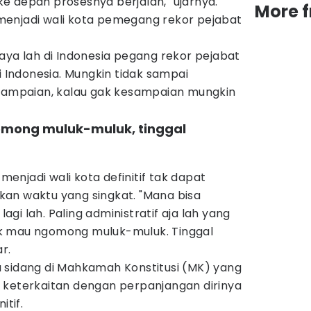
e depan prosesnya berjalan," ujarnya.
More 
enjadi wali kota pemegang rekor pejabat
aya lah di Indonesia pegang rekor pejabat
i Indonesia. Mungkin tidak sampai
esampaian, kalau gak kesampaian mungkin
omong muluk-muluk, tinggal
 menjadi wali kota definitif tak dapat
an waktu yang singkat. "Mana bisa
lagi lah. Paling administratif aja lah yang
 Gak mau ngomong muluk-muluk. Tinggal
r.
 sidang di Mahkamah Konstitusi (MK) yang
 keterkaitan dengan perpanjangan dirinya
itif.