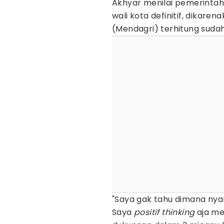
Akhyar menilai pemerinta
wali kota definitif, dikare
(Mendagri) terhitung sudah
"Saya gak tahu dimana nya
Saya
positif thinking
aja mel