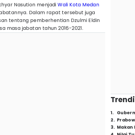
khyar Nasution menjadi
Wali Kota Medan
 jabatannya. Dalam rapat tersebut juga
an tentang pemberhentian Dzulmi Eldin
isa masa jabatan tahun 2016-2021.
Trendi
1
.
Gubern
2
.
Prabow
3
.
Makan B
4
.
Nilai T