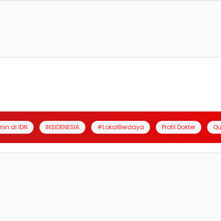
anin di IDN
INSIDENESIA
#LokalBerdaya
Profil Dokter
Qu