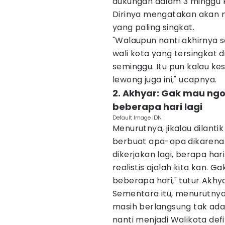
dukungan dalam 3 minggu k
Dirinya mengatakan akan m
yang paling singkat.
"Walaupun nanti akhirnya s
wali kota yang tersingkat d
seminggu. Itu pun kalau k
lewong juga ini," ucapnya.
2. Akhyar: Gak mau ng
beberapa hari lagi
Default Image IDN
Menurutnya, jikalau dilantik
berbuat apa-apa dikarenak
dikerjakan lagi, berapa hari 
realistis ajalah kita kan.
beberapa hari," tutur Akhya
Sementara itu, menurutnya
masih berlangsung tak ada
nanti menjadi Walikota defin