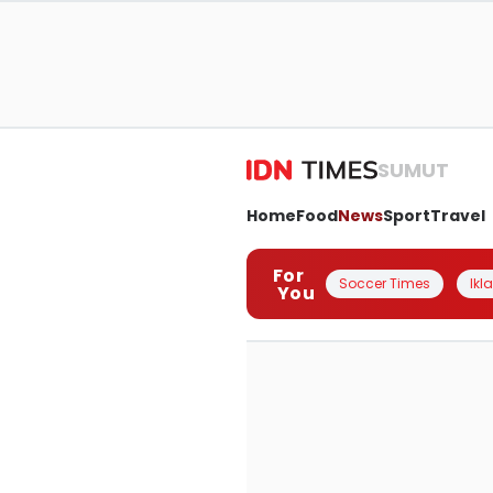
SUMUT
Home
Food
News
Sport
Travel
For
Soccer Times
Ikl
You