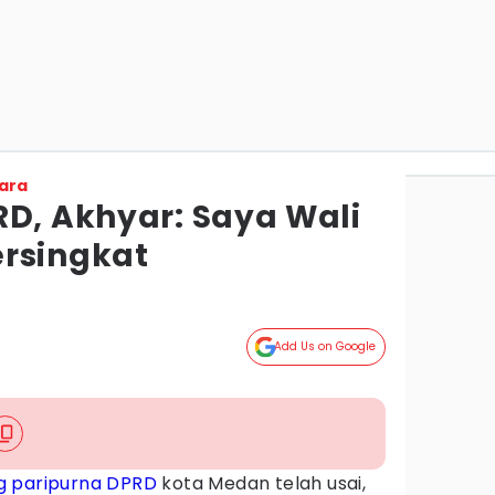
ara
RD, Akhyar: Saya Wali
rsingkat
Add Us on Google
g paripurna
DPRD
kota Medan telah usai,