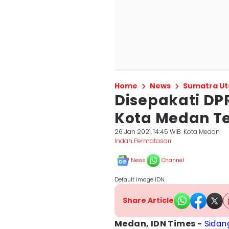
Home
News
Sumatra Ut
Disepakati DP
Kota Medan Te
26 Jan 2021, 14:45 WIB
Kota Medan
Indah Permatasari
News
Channel
Default Image IDN
Share Article
Medan, IDN Times -
Sidan