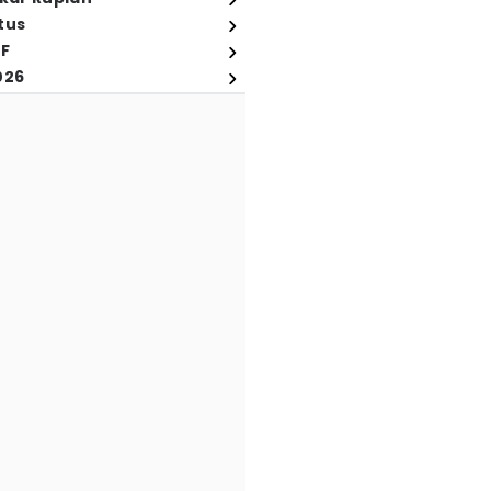
tus
FF
026