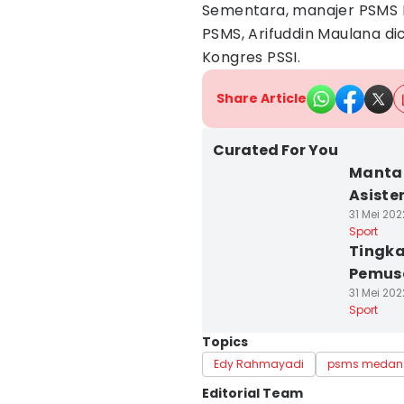
Sementara, manajer PSMS 
PSMS, Arifuddin Maulana di
Kongres PSSI.
Share Article
Curated For You
Mantan
Asiste
31 Mei 202
Sport
Tingka
Pemusa
31 Mei 202
Sport
Topics
Edy Rahmayadi
psms medan
Editorial Team