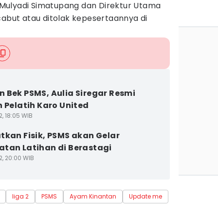
Mulyadi Simatupang dan Direktur Utama
cabut atau ditolak kepesertaannya di
 Bek PSMS, Aulia Siregar Resmi
n Pelatih Karo United
2, 18:05 WIB
tkan Fisik, PSMS akan Gelar
tan Latihan di Berastagi
2, 20:00 WIB
liga 2
PSMS
Ayam Kinantan
Update me