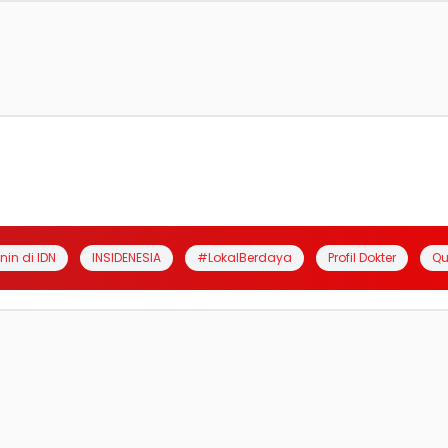
anin di IDN
INSIDENESIA
#LokalBerdaya
Profil Dokter
Qu