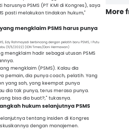
rti harusnya PSMS (PT KMI di Kongres), saya
More 
 pasti melakukan tindakan hukum,"
 yang mengklaim PSMS harus punya
S, Edy Rahmayadi berbincang dengan pelatih baru PSMS, I Putu
 Rabu (11/5/2022) (IDN Times/Doni Hermawan)
g mengklaim hadir sebagai utusan PSMS
annya.
yang mengklaim (PSMS). Kalau dia
a pemain, dia punya coach, pelatih. Yang
en yang sah, yang keempat punya
lau dia tak punya, terus merasa punya.
yang bisa dia buat?," tukasnya.
 langkah hukum selanjutnya PSMS
lanjutnya tentang insiden di Kongres
diskusikannya dengan manajemen.