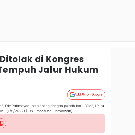
Ditolak di Kongres
p Tempuh Jalur Hukum
Add Us on Google
S, Edy Rahmayadi berbincang dengan pelatih baru PSMS, I Putu
 Rabu (11/5/2022) (IDN Times/Doni Hermawan)