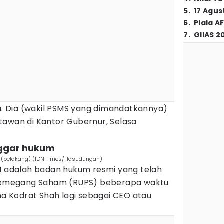
5
.
17 Agus
6
.
Piala A
7
.
GIIAS 2
ma. Dia (wakil PSMS yang dimandatkannya)
tawan di Kantor Gubernur, Selasa
nggar hukum
 (belakang) (IDN Times/Hasudungan)
MI adalah badan hukum resmi yang telah
emegang Saham (RUPS) beberapa waktu
ama Kodrat Shah lagi sebagai CEO atau