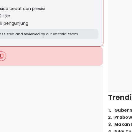
sida cepat dan presisi
 liter
tuk pengunjung
ssisted and reviewed by our editorial team.
Trendi
1
.
Gubern
2
.
Prabow
3
.
Makan B
4
.
Nilai T