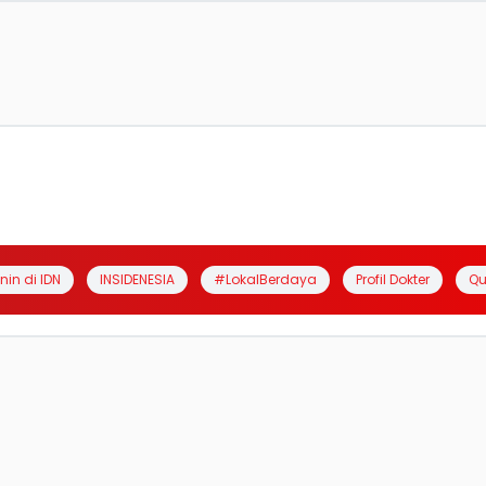
anin di IDN
INSIDENESIA
#LokalBerdaya
Profil Dokter
Qu