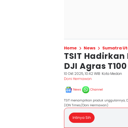
Home
News
Sumatra Ut
TSIT Hadirkan
DJI Agras T100
10 Okt 2025, 10:42 WIB
Kota Medan
Doni Hermawan
News
Channel
TSIT menampilkan produk unggulannya, DJ
(IDN Times/Doni Hermawan)
Intinya Sih