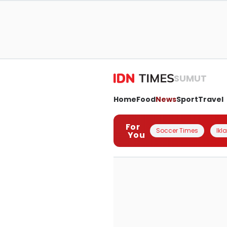
SUMUT
Home
Food
News
Sport
Travel
For
Soccer Times
Ikl
You