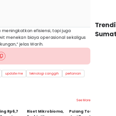
Trend
meningkatkan efisiensi, tapi juga
Sumat
t menekan biaya operasional sekaligus
kungan,” jelas Warih.
update me
teknologi canggih
pertanian
See More
ng Rp6,7
Riset Mikrobioma,
Pulang Touring
M