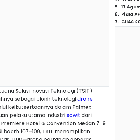
5
.
17 Agus
6
.
Piala A
7
.
GIIAS 2
buana Solusi Inovasi Teknologi (TSIT)
hnya sebagai pionir teknologi
drone
alui keikutsertaannya dalam Palmex
an pelaku utama industri
sawit
dari
a Premiere Hotel & Convention Medan 7–9
i booth 107–109, TSIT menampilkan
gras T100—drone pertanian generasi