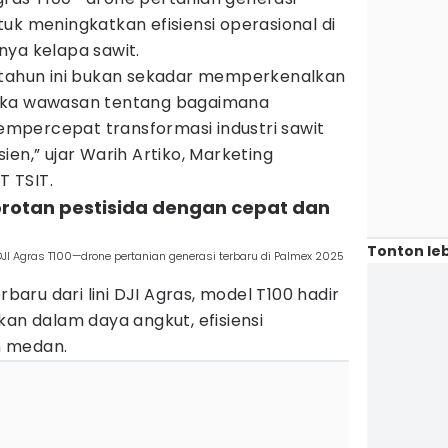
uk meningkatkan efisiensi operasional di
nya kelapa sawit.
 tahun ini bukan sekadar memperkenalkan
uka wawasan tentang bagaimana
mpercepat transformasi industri sawit
en,” ujar Warih Artiko, Marketing
 TSIT.
protan pestisida dengan cepat dan
Tonton leb
I Agras T100—drone pertanian generasi terbaru di Palmex 2025
ru dari lini DJI Agras, model T100 hadir
kan dalam daya angkut, efisiensi
n medan.