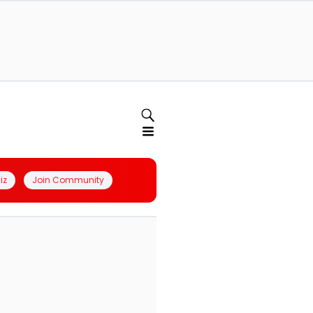
iz
Join Community