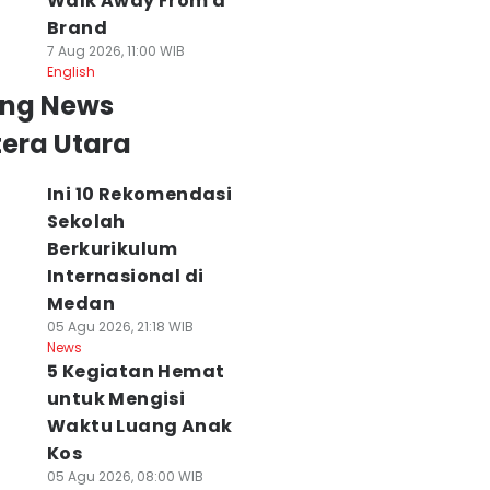
Walk Away From a
Brand
7 Aug 2026, 11:00 WIB
English
ing News
era Utara
Ini 10 Rekomendasi
Sekolah
Berkurikulum
Internasional di
Medan
05 Agu 2026, 21:18 WIB
News
5 Kegiatan Hemat
untuk Mengisi
Waktu Luang Anak
Kos
onyet yang Lukai
Akreditasi
New Honda Vario
05 Agu 2026, 08:00 WIB