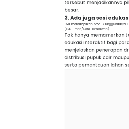
tersebut menjadikannya pil
besar.
3. Ada juga sesi edukas
TSIT menampilkan produk unggulannya, DJ
(IDN Times/Doni Hermawan)
Tak hanya memamerkan tekn
edukasi interaktif bagi para
menjelaskan penerapan dr
distribusi pupuk cair maup
serta pemantauan lahan se