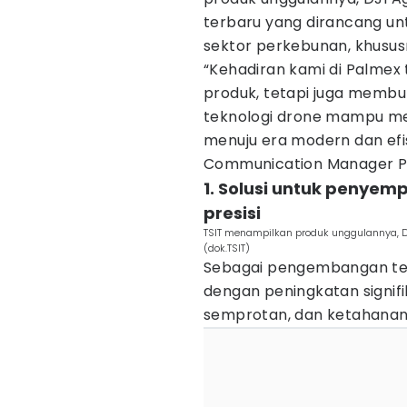
terbaru yang dirancang unt
sektor perkebunan, khusus
“Kehadiran kami di Palmex
produk, tetapi juga memb
teknologi drone mampu me
menuju era modern dan efisi
Communication Manager PT
1. Solusi untuk penyem
presisi
TSIT menampilkan produk unggulannya, DJ
(dok.TSIT)
Sebagai pengembangan terba
dengan peningkatan signifi
semprotan, dan ketahana