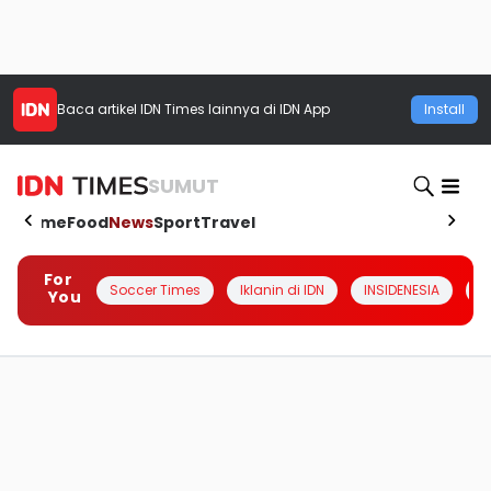
Baca artikel
IDN Times
lainnya di IDN App
Install
SUMUT
Home
Food
News
Sport
Travel
For
Soccer Times
Iklanin di IDN
INSIDENESIA
#
You