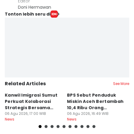
Editor
Doni Hermawan
Tonton lebih seru di
Related Articles
See More
Kanwil Imigrasi Sumut
BPS Sebut Penduduk
K
Perkuat Kolaborasi
Miskin Aceh Bertambah
A
Strategis Bersama
10,4 Ribu Orang
Do
BP3MI
06 Agu 2026, 17:00 WIB
Pascabencana
06 Agu 2026, 16:49 WIB
06
News
News
Ne