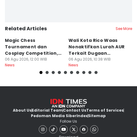
Related Articles
See More
Magic Chess
Wali Kota Rico Waas
B
Tournament dan
Nonaktifkan Lurah AUR
S
Cosplay Competition,
Terkait Dugaan
B
Catat Tanggalnya
06 Agu 2026, 12:00 WIB
Pungutan Liar
06 Agu 2026, 10:38 WIB
P
06
News
News
Ne
About Us
Editorial Team
Contact Us
Terms of Services
Pedoman Media Siber
Index
Sitemap
Follow Us