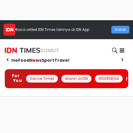
Baca artikel
IDN Times
lainnya di IDN App
Install
SUMUT
Home
Food
News
Sport
Travel
For
Soccer Times
Iklanin di IDN
INSIDENESIA
#
You