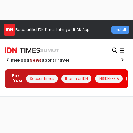
Baca artikel
IDN Times
lainnya di IDN App
Install
SUMUT
Home
Food
News
Sport
Travel
For
Soccer Times
Iklanin di IDN
INSIDENESIA
#
You