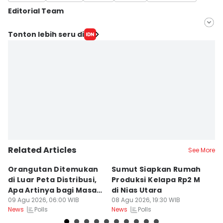
Editorial Team
Editor
Tonton lebih seru di
Masdalena Napitupulu
Editor
Doni Hermawan
Related Articles
See More
Orangutan Ditemukan
Sumut Siapkan Rumah
H
di Luar Peta Distribusi,
Produksi Kelapa Rp2 M
L
Apa Artinya bagi Masa
di Nias Utara
S
Depan Konservasi?
09 Agu 2026, 06:00 WIB
08 Agu 2026, 19:30 WIB
T
08
Polls
Polls
News
News
Ne