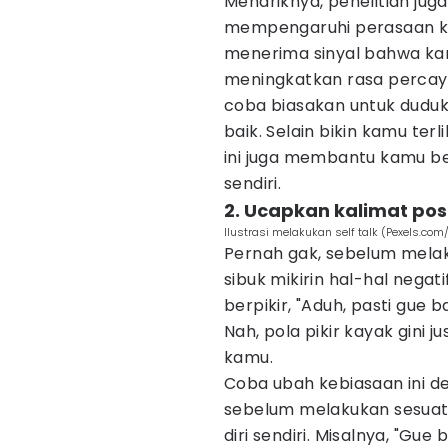
Menariknya, penelitian jug
mempengaruhi perasaan kit
menerima sinyal bahwa kamu
meningkatkan rasa percaya 
coba biasakan untuk duduk,
baik. Selain bikin kamu terl
ini juga membantu kamu be
sendiri.
2. Ucapkan kalimat posit
Ilustrasi melakukan self talk (Pexels.com/
Pernah gak, sebelum mela
sibuk mikirin hal-hal negat
berpikir, "Aduh, pasti gue
Nah, pola pikir kayak gini
kamu.
Coba ubah kebiasaan ini den
sebelum melakukan sesuatu
diri sendiri. Misalnya, "Gue 