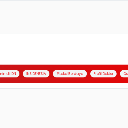
anin di IDN
INSIDENESIA
#LokalBerdaya
Profil Dokter
Qu