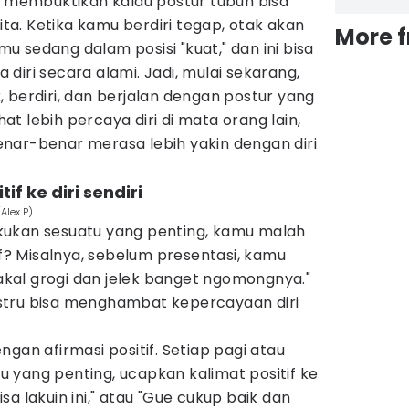
a membuktikan kalau postur tubuh bisa
a. Ketika kamu berdiri tegap, otak akan
More 
 sedang dalam posisi "kuat," dan ini bisa
diri secara alami. Jadi, mulai sekarang,
 berdiri, dan berjalan dengan postur yang
ihat lebih percaya diri di mata orang lain,
nar-benar merasa lebih yakin dengan diri
if ke diri sendiri
Alex P)
kukan sesuatu yang penting, kamu malah
if? Misalnya, sebelum presentasi, kamu
 bakal grogi dan jelek banget ngomongnya."
 justru bisa menghambat kepercayaan diri
gan afirmasi positif. Setiap pagi atau
 yang penting, ucapkan kalimat positif ke
bisa lakuin ini," atau "Gue cukup baik dan