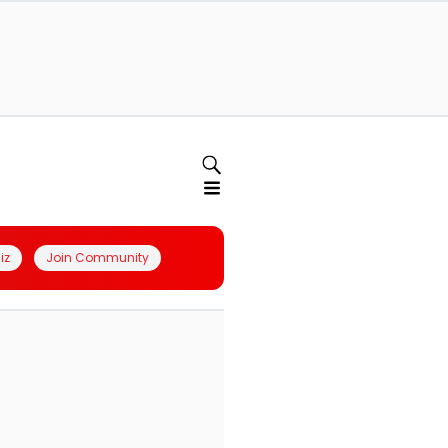
iz
Join Community