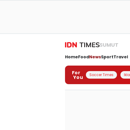
SUMUT
Home
Food
News
Sport
Travel
For
Soccer Times
Ikl
You