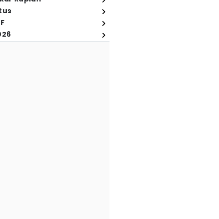
tus
FF
026