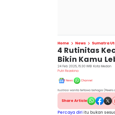
Home
News
Sumatra Ut
4 Rutinitas Ke
Bikin Kamu Leb
24 Feb 2025, 15:30 WIB
Kota Medan
Putri Rezekina
News
Channel
Ilustrasi wanita tertawa bahagia (Pexels
Share Article
Percaya diri
itu bukan sesua