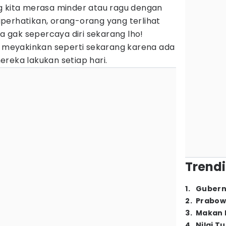
g kita merasa minder atau ragu dengan
 diperhatikan, orang-orang yang terlihat
ya gak sepercaya diri sekarang lho!
tu meyakinkan seperti sekarang karena ada
reka lakukan setiap hari.
Trendi
1
.
Gubern
2
.
Prabow
3
.
Makan B
4
.
Nilai T