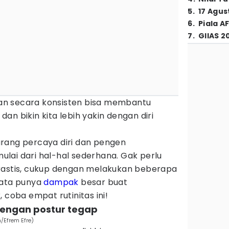
5
.
17 Agus
6
.
Piala A
7
.
GIIAS 2
kan secara konsisten bisa membantu
dan bikin kita lebih yakin dengan diri
rang percaya diri dan pengen
lai dari hal-hal sederhana. Gak perlu
rastis, cukup dengan melakukan beberapa
yata punya
dampak
besar buat
 coba empat rutinitas ini!
 dengan postur tegap
m/Efrem Efre)