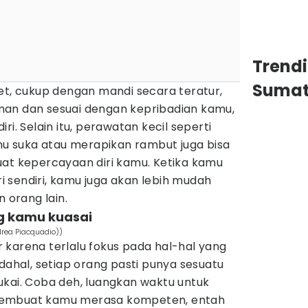
Trend
Sumat
et, cukup dengan mandi secara teratur,
man dan sesuai dengan kepribadian kamu,
ri. Selain itu, perawatan kecil seperti
 suka atau merapikan rambut juga bisa
uat kepercayaan diri kamu. Ketika kamu
 sendiri, kamu juga akan lebih mudah
n orang lain.
ng kamu kuasai
drea Piacquadio))
 karena terlalu fokus pada hal-hal yang
adahal, setiap orang pasti punya sesuatu
ukai. Coba deh, luangkan waktu untuk
membuat kamu merasa kompeten, entah