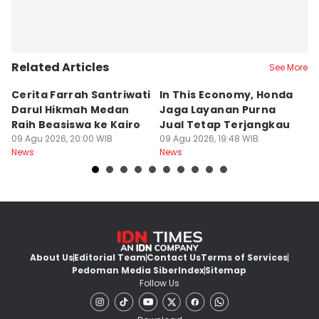
Related Articles
See More
Cerita Farrah Santriwati
In This Economy, Honda
T
Darul Hikmah Medan
Jaga Layanan Purna
K
Raih Beasiswa ke Kairo
Jual Tetap Terjangkau
T
09 Agu 2026, 20:00 WIB
09 Agu 2026, 19:48 WIB
Pe
09
News
News
Ne
About Us
Editorial Team
Contact Us
Terms of Services
Pedoman Media Siber
Index
Sitemap
Follow Us