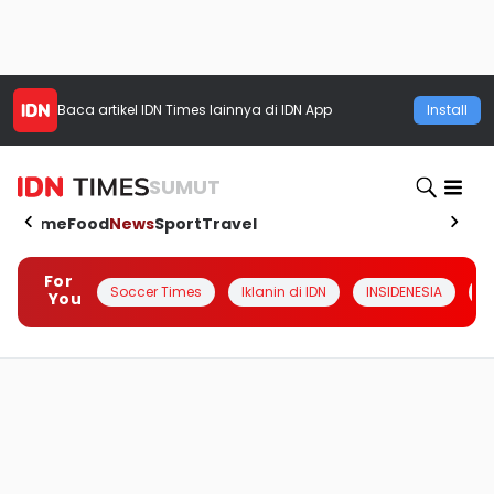
Baca artikel
IDN Times
lainnya di IDN App
Install
SUMUT
Home
Food
News
Sport
Travel
For
Soccer Times
Iklanin di IDN
INSIDENESIA
#
You