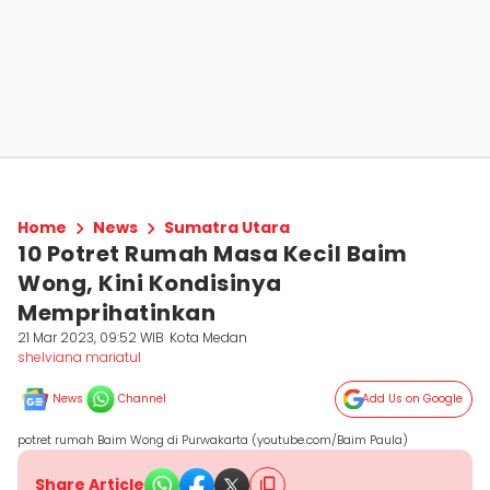
Home
News
Sumatra Utara
10 Potret Rumah Masa Kecil Baim
Wong, Kini Kondisinya
Memprihatinkan
21 Mar 2023, 09:52 WIB
Kota Medan
shelviana mariatul
News
Channel
Add Us on Google
potret rumah Baim Wong di Purwakarta (youtube.com/Baim Paula)
Share Article