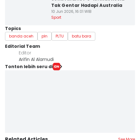
Tak Gentar Hadapi Australia
10 Jun 2026, 16:01 WIB
Sport
Topics
banda aceh
pln
PLTU
batu bara
Editorial Team
Editor
Arifin Al Alamudi
Tonton lebih seru di
Related Articles
See More