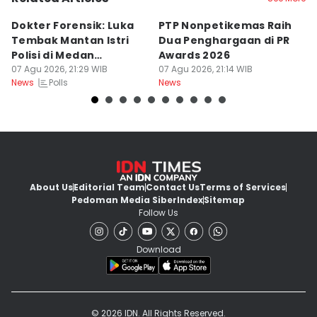
Dokter Forensik: Luka
PTP Nonpetikemas Raih
E
Tembak Mantan Istri
Dua Penghargaan di PR
M
Polisi di Medan
Awards 2026
Sa
Berkarakter Tempel
07 Agu 2026, 21:29 WIB
07 Agu 2026, 21:14 WIB
07
Polls
News
News
Ne
About Us
Editorial Team
Contact Us
Terms of Services
Pedoman Media Siber
Index
Sitemap
Follow Us
Download
© 2026 IDN. All Rights Reserved.