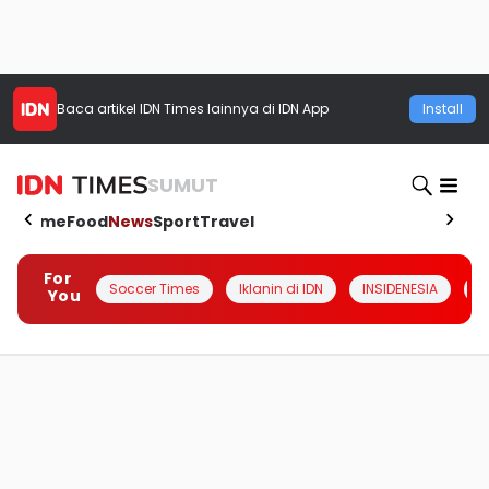
Baca artikel
IDN Times
lainnya di IDN App
Install
SUMUT
Home
Food
News
Sport
Travel
For
Soccer Times
Iklanin di IDN
INSIDENESIA
#
You