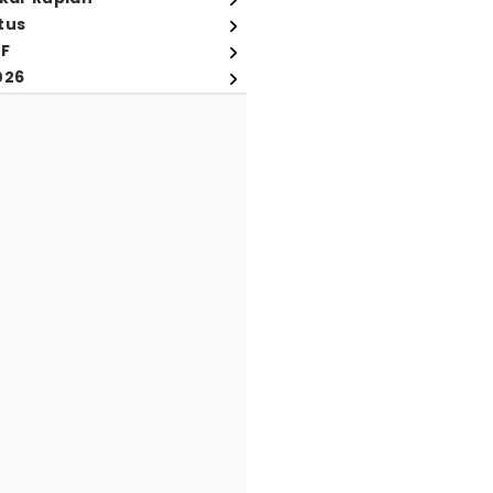
tus
FF
026