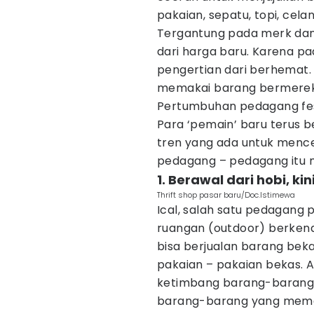
pakaian, sepatu, topi, cela
Tergantung pada merk dan 
dari harga baru. Karena pa
pengertian dari berhemat.
memakai barang bermerek,
Pertumbuhan pedagang fes
Para ‘pemain’ baru terus
tren yang ada untuk mence
pedagang – pedagang itu 
1. Berawal dari hobi, ki
Thrift shop pasar baru/Doc.Istimewa
Ical, salah satu pedagang 
ruangan (outdoor) berken
bisa berjualan barang bek
pakaian – pakaian bekas. Al
ketimbang barang-barang 
barang-barang yang meman