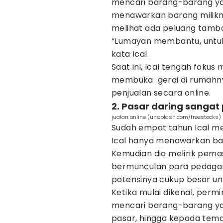
mencari barang-barang yang
menawarkan barang milikn
melihat ada peluang tamba
“Lumayan membantu, untuk 
kata Ical.
Saat ini, Ical tengah fokus
membuka gerai di rumahnya
penjualan secara online.
2. Pasar daring sangat 
jualan online (unsplash.com/freestocks)
Sudah empat tahun Ical me
Ical hanya menawarkan ba
Kemudian dia melirik pemasa
bermunculan para pedagang
potensinya cukup besar u
Ketika mulai dikenal, perm
mencari barang-barang yan
pasar, hingga kepada tem