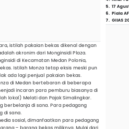
5
.
17 Agus
6
.
Piala A
7
.
GIIAS 2
ra, istilah pakaian bekas dikenal dengan
i adalah akronim dari Monginsidi Plaza.
ginsidi di Kecamatan Medan Polonia,
kas. Istilah Monza tetap eksis meski pun
idak ada lagi penjual pakaian bekas.
onza di Medan bertebaran di beberapa
menjadi incaran para pemburu biasanya di
lah lokal) Melati dan Pajak Simalingkar.
 berbelanja di sana. Para pedagang
 di sana.
dia sosial, dimanfaatkan para pedagang
rang – barang bekas miliknya. Mulai dari