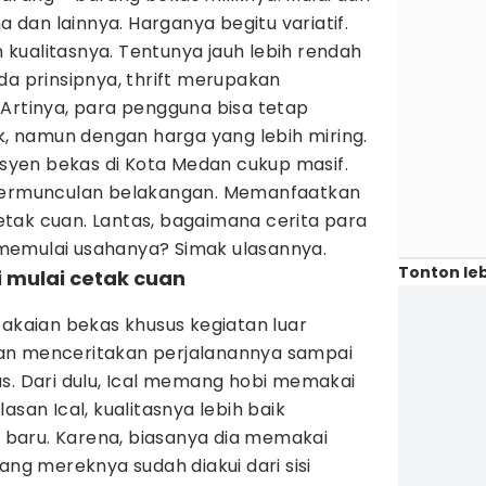
na dan lainnya. Harganya begitu variatif.
kualitasnya. Tentunya jauh lebih rendah
da prinsipnya, thrift merupakan
 Artinya, para pengguna bisa tetap
 namun dengan harga yang lebih miring.
yen bekas di Kota Medan cukup masif.
 bermunculan belakangan. Memanfaatkan
tak cuan. Lantas, bagaimana cerita para
memulai usahanya? Simak ulasannya.
Tonton leb
ni mulai cetak cuan
pakaian bekas khusus kegiatan luar
an menceritakan perjalanannya sampai
as. Dari dulu, Ical memang hobi memakai
asan Ical, kualitasnya lebih baik
baru. Karena, biasanya dia memakai
g mereknya sudah diakui dari sisi