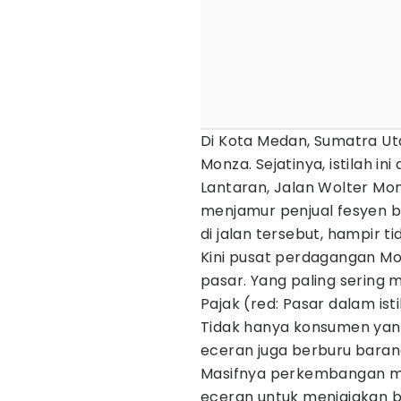
Di Kota Medan, Sumatra Uta
Monza. Sejatinya, istilah in
Lantaran, Jalan Wolter Mon
menjamur penjual fesyen be
di jalan tersebut, hampir t
Kini pusat perdagangan M
pasar. Yang paling sering 
Pajak (red: Pasar dalam isti
Tidak hanya konsumen yang
eceran juga berburu barang
Masifnya perkembangan me
eceran untuk menjajakan ba