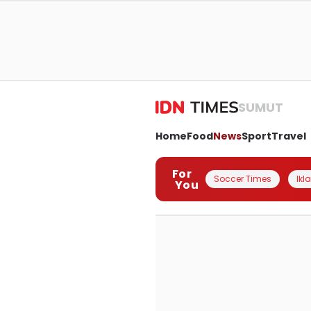
SUMUT
Home
Food
News
Sport
Travel
For
Soccer Times
Ikl
You