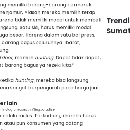
ang memiliki barang-barang bermerek.
i menjamur. Alasan mereka memilih tetap
Trend
karena tidak memiliki modal untuk membeli
angsung. Satu sisi, harus memiliki modal
Sumat
juga besar. Karena dalam satu bal press,
barang bagus seluruhnya. Ibarat,
ung.
tdoor
, memilih
hunting
. Dapat tidak dapat,
t barang bagus ya rezeki kita,”
 ketika
hunting
, mereka bisa langsung
arena sangat berpengaruh pada harga jual
er lain
- Instagram.com/thrifting.paradise
k selalu mulus. Terkadang, mereka harus
in atau pun konsumen yang datang