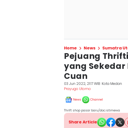
Home
News
Sumatra Ut
Pejuang Thrift
yang Sekedar 
Cuan
03 Jun 2022, 21:17 WIB
Kota Medan
Prayugo Utomo
News
Channel
Thrift shop pasar baru/doc.istimewa
Share Article