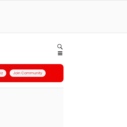
iz
Join Community