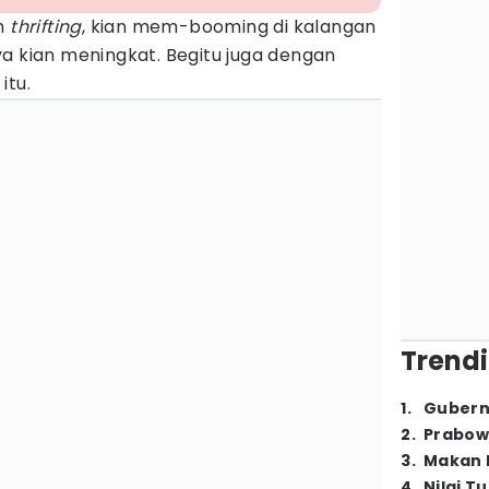
ah
thrifting
, kian mem-booming di kalangan
a kian meningkat. Begitu juga dengan
itu.
Trendi
1
.
Gubern
2
.
Prabow
3
.
Makan B
4
.
Nilai T