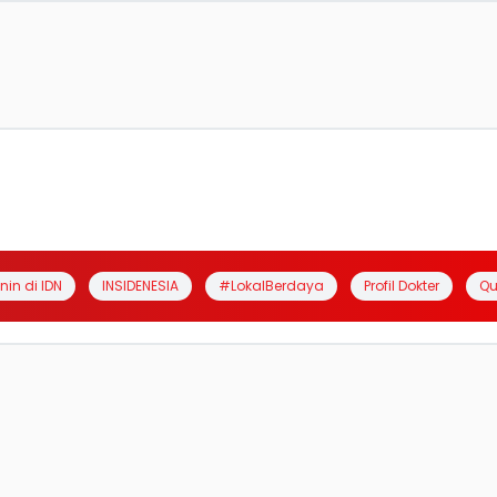
anin di IDN
INSIDENESIA
#LokalBerdaya
Profil Dokter
Qu