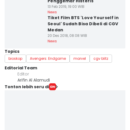
Penggemar Histeris
13 Feb 2019, 19:00 WIB
News
Tiket Film BTS 'Love Yourself in
Seoul' Sudah Bisa Dibeli di CGV
Medan
20 Des 2018, 08:08 WIB
News
Topics
bioskop
Avengers: Endgame
marvel
cgv blitz
Editorial Team
Editor
Arifin Al Alamudi
Tonton lebih seru di