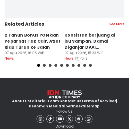
Related Articles
See More
2 Tahun Bonus PON dan
Konsisten berjuang di
D
Peparnas Tak Cair, Atlet
isu Sampah, Damai
K
Riau Turun ke Jalan
Diganjar DAAI
K
07 Agu 2026, 16:05 WIB
Inspiration Award 2026
07 Agu 2026, 15:33 WIB
B
07
Polls
News
News
Ne
About Us
Editorial Team
Contact Us
Terms of Services
Pedoman Media Siber
Index
Sitemap
Follow Us
Download