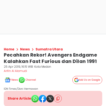
Home
News
Sumatra Utara
Pecahkan Rekor! Avengers Endgame
Kalahkan Fast Furious dan Dilan 1991
25 Apr 2019, 16:15 WIB
Kota Medan
Arifin Al Alamudi
News
Channel
Add Us on Google
IDN Times/Doni Hermawan
Share Article