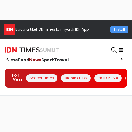
Baca artikel
IDN Times
lainnya di IDN App
Install
SUMUT
Home
Food
News
Sport
Travel
For
Soccer Times
Iklanin di IDN
INSIDENESIA
#
You