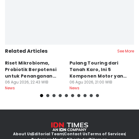
Related Articles
See More
Riset Mikrobioma,
Pulang Touring dari
M
Probiotik Berpotensi
Tanah Karo, Ini 5
W
untuk Penanganan
Komponen Motor yang
T
Jerawat
06 Agu 2026, 22:43 WIB
Wajib Dicek
06 Agu 2026, 21:00 WIB
K
06
News
News
Ne
About Us
Editorial Team
Contact Us
Terms of Services