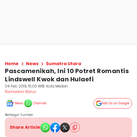
Home
News
Sumatra Utara
Pascamenikah, Ini 10 Potret Romantis
Lindswell Kwok dan Hulaefi
04 Feb 2019, 15:00 WIB
Kota Medan
Ramadani Barus
News
Channel
Add Us on Google
Berbagai Sumber
Share Article