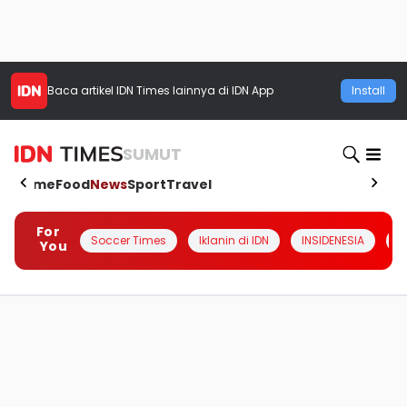
Baca artikel
IDN Times
lainnya di IDN App
Install
SUMUT
Home
Food
News
Sport
Travel
For
Soccer Times
Iklanin di IDN
INSIDENESIA
#
You