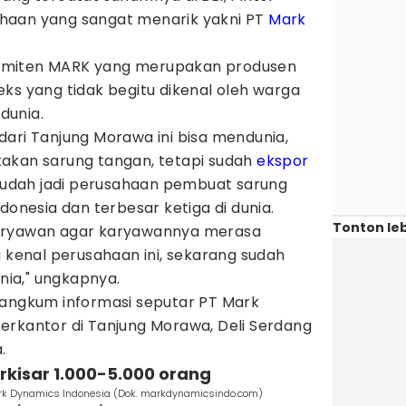
haan yang sangat menarik yakni PT
Mark
emiten MARK yang merupakan produsen
ks yang tidak begitu dikenal oleh warga
dunia.
ari Tanjung Morawa ini bisa mendunia,
akan sarung tangan, tetapi sudah
ekspor
dah jadi perusahaan pembuat sarung
donesia dan terbesar ketiga di dunia.
Tonton leb
aryawan agar karyawannya merasa
g kenal perusahaan ini, sekarang sudah
unia," ungkapnya.
ngkum informasi seputar PT Mark
erkantor di Tanjung Morawa, Deli Serdang
.
rkisar 1.000-5.000 orang
ark Dynamics Indonesia (Dok. markdynamicsindo.com)