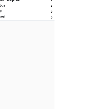
tus
FF
026