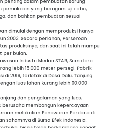
ah penting dalam pembuatan sarung
n pemakaian yang beragam: uji coba,
ngga, dan bahkan pembuatan sesuai
roan dimulai dengan memproduksi hanya
ahun 2003. Secara perlahan, Perseroan
tas produksinya, dan saat ini telah mampu
t per bulan.
 Kawasan Industri Medan STAR, Sumatera
rang lebih 15.000 meter persegi. Pabrik
 di 2019, terletak di Desa Dalu, Tanjung
engan luas lahan kurang lebih 90.000
panjang dan pengalaman yang luas,
rus berusaha membangun kepercayaan
erseroan melakukan Penawaran Perdana di
n sahamnya di Bursa Efek Indonesia.
terbuka, bisnis telah berkembang sangat