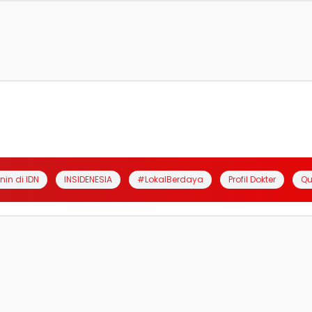
anin di IDN
INSIDENESIA
#LokalBerdaya
Profil Dokter
Qu