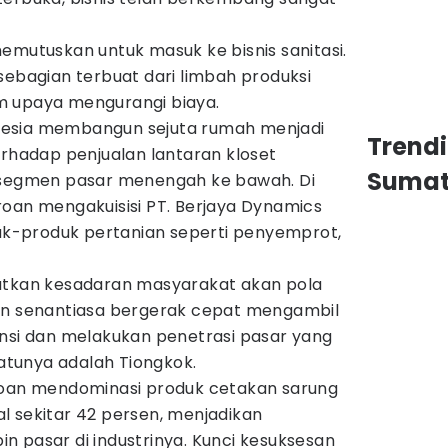
emutuskan untuk masuk ke bisnis sanitasi.
sebagian terbuat dari limbah produksi
m upaya mengurangi biaya.
esia membangun sejuta rumah menjadi
Trend
erhadap penjualan lantaran kloset
Sumat
k segmen pasar menengah ke bawah. Di
roan mengakuisisi PT. Berjaya Dynamics
duk-produk pertanian seperti penyemprot,
atkan kesadaran masyarakat akan pola
an senantiasa bergerak cepat mengambil
ansi dan melakukan penetrasi pasar yang
 satunya adalah Tiongkok.
roan mendominasi produk cetakan sarung
l sekitar 42 persen, menjadikan
 pasar di industrinya. Kunci kesuksesan