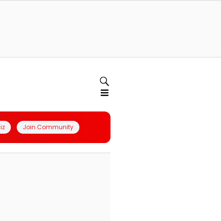
iz
Join Community