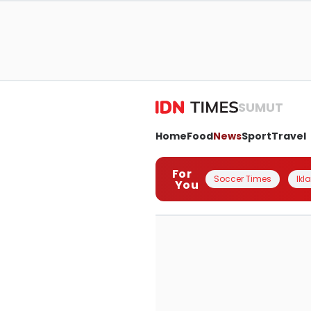
SUMUT
Home
Food
News
Sport
Travel
For
Soccer Times
Ikl
You