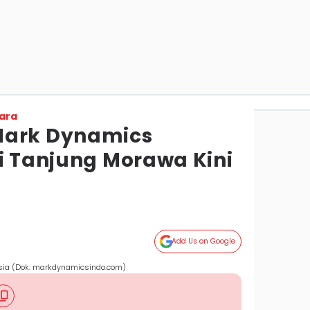
ara
Mark Dynamics
ri Tanjung Morawa Kini
Add Us on Google
esia (Dok. markdynamicsindo.com)