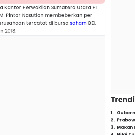
a Kantor Perwakilan Sumatera Utara PT
 M. Pintor Nasution membeberkan per
rusahaan tercatat di bursa
saham
BEI,
n 2018.
Trendi
1
.
Gubern
2
.
Prabow
3
.
Makan B
4
.
Nilai T