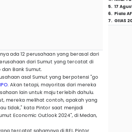
5
.
17 Agus
6
.
Piala A
7
.
GIIAS 2
anya ada 12 perusahaan yang berasal dari
 perusahaan dari Sumut yang tercatat di
do dan Bank Sumut.
usahaan asal Sumut yang berpotensi "go
IPO
. Akan tetapi, mayoritas dari mereka
haan lain untuk maju terlebih dahulu.
mut, mereka melihat contoh, apakah yang
atau tidak," kata Pintor saat menjadi
mut Economic Outlook 2024", di Medan,
ang tercatat sahamnya di BEI, Pintor