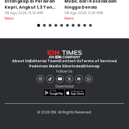
Ditangkap di Perairan
Mobil, dari Kecelakaan
B
Kepri, Angkut 1,3 Ton
hingga Denda
L
Sabu
08 Agu 2026, 13:14 WIB
08 Agu 2026, 11:25 WIB
K
08
News
News
Ne
About Us
Editorial Team
Contact Us
Terms of Services
Pedoman Media Siber
Index
Sitemap
Follow Us
Download
© 2026 IDN. All Rights Reserved.