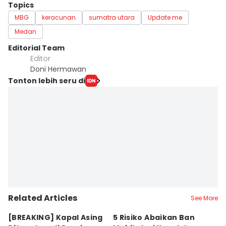
Topics
MBG
keracunan
sumatra utara
Update me
Medan
Editorial Team
Editor
Doni Hermawan
Tonton lebih seru di
Related Articles
See More
[BREAKING] Kapal Asing
5 Risiko Abaikan Ban
M