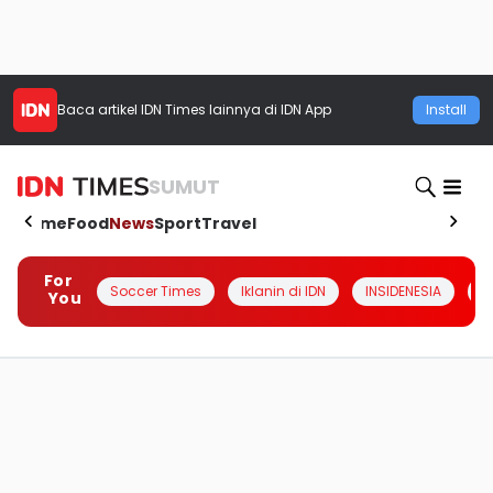
Baca artikel
IDN Times
lainnya di IDN App
Install
SUMUT
Home
Food
News
Sport
Travel
For
Soccer Times
Iklanin di IDN
INSIDENESIA
#
You