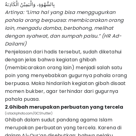
بِالشَّهْوَةِ، وَالْيَمِيْنُ الْكَاذِبَةُ
Artinya: “Lima hal yang bisa menggugurkan
pahala orang berpuasa: membicarakan orang
lain, mengadu domba, berbohong, melihat
dengan syahwat, dan sumpah palsu.” (HR Ad-
Dailami)
Penjelasan dari hadis tersebut, sudah diketahui
dengan jelas bahwa kegiatan ghibah
(membicarakan orang lain) menjadi salah satu
poin yang menyebabkan gugurnya pahala orang
berpuasa. Maka hindarilah kegiatan gibah disaat
momen bukber, agar terhindar dari gugurnya
pahala puasa.
2.Ghibah merupakan perbuatan yang tercela
(istockphoto.com/GCShutter)
Ghibah dalam sudut pandang agama Islam
merupakan perbuatan yang tercela. Karena di
dalam Al-Qur’an disebutkan; bahwa pelaku