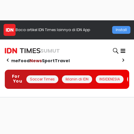
Baca artikel
IDN Times
lainnya di IDN App
Install
SUMUT
Home
Food
News
Sport
Travel
For
Soccer Times
Iklanin di IDN
INSIDENESIA
#
You