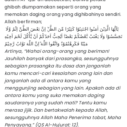
ghibah diumpamakan seperti orang yang
memakan daging orang yang dighibahinya sendiri.
Allah berfirman;
يٰٓاَيُّهَا الَّذِيْنَ اٰمَنُوا اجْتَنِبُوْا كَثِيْرًا مِّنَ الظَّنِّۖ اِنَّ بَعْضَ الظَّنِّ اِثْمٌ وَّلَا
تَجَسَّسُوْا وَلَا يَغْتَبْ بَّعْضُكُمْ بَعْضًاۗ اَيُحِبُّ اَحَدُكُمْ اَنْ يَّأْكُلَ لَحْمَ اَخِيْهِ
مَيْتًا فَكَرِهْتُمُوْهُۗ وَاتَّقُوا اللّٰهَ ۗاِنَّ اللّٰهَ تَوَّابٌ رَّحِيْمٌ
Artinya, “Wahai orang-orang yang beriman!
Jauhilah banyak dari prasangka, sesungguhnya
sebagian prasangka itu dosa dan janganlah
kamu mencari-cari kesalahan orang lain dan
janganlah ada di antara kamu yang
menggunjing sebagian yang lain. Apakah ada di
antara kamu yang suka memakan daging
saudaranya yang sudah mati? Tentu kamu
merasa jijik. Dan bertakwalah kepada Allah,
sesungguhnya Allah Maha Penerima tobat, Maha
Penyayang.” (QS Al-Hujurat: 12).