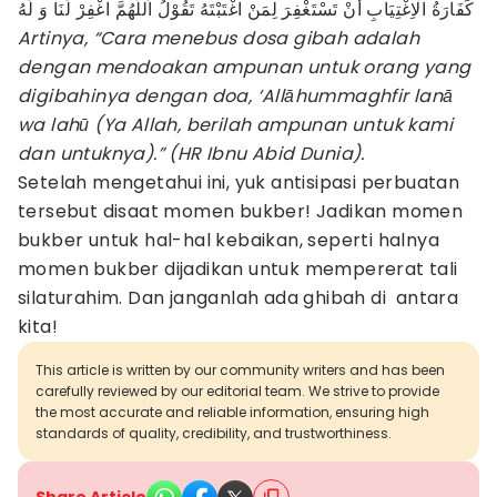
كَفَارَةُ الْاِغْتِيَابِ أَنْ تَسْتَغْفِرَ لِمَنْ اغْتَبْتَهُ تَقُوْلُ اَللَّهُمَّ اغْفِرْ لَنَا وَ لَهُ
Artinya, “Cara menebus dosa gibah adalah
dengan mendoakan ampunan untuk orang yang
digibahinya dengan doa, ‘Allāhummaghfir lanā
wa lahū (Ya Allah, berilah ampunan untuk kami
dan untuknya).” (HR Ibnu Abid Dunia).
Setelah mengetahui ini, yuk antisipasi perbuatan
tersebut disaat momen bukber! Jadikan momen
bukber untuk hal-hal kebaikan, seperti halnya
momen bukber dijadikan untuk mempererat tali
silaturahim. Dan janganlah ada ghibah di antara
kita!
This article is written by our community writers and has been
carefully reviewed by our editorial team. We strive to provide
the most accurate and reliable information, ensuring high
standards of quality, credibility, and trustworthiness.