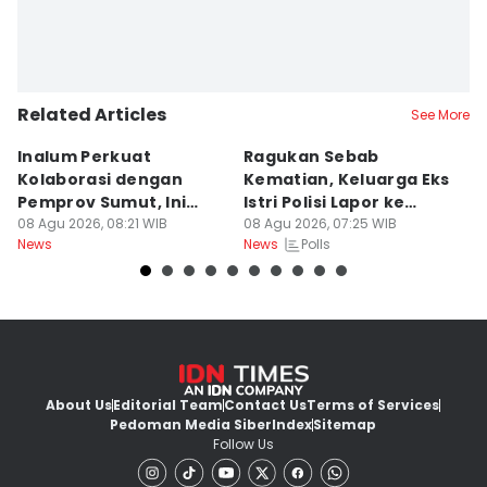
Related Articles
See More
Inalum Perkuat
Ragukan Sebab
D
Kolaborasi dengan
Kematian, Keluarga Eks
T
Pemprov Sumut, Ini
Istri Polisi Lapor ke
Po
Programnya
08 Agu 2026, 08:21 WIB
Polda
08 Agu 2026, 07:25 WIB
B
07
Polls
News
News
Ne
About Us
Editorial Team
Contact Us
Terms of Services
Pedoman Media Siber
Index
Sitemap
Follow Us