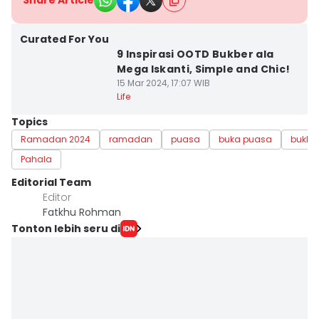
Share Article
Curated For You
9 Inspirasi OOTD Bukber ala
Mega Iskanti, Simple and Chic!
15 Mar 2024, 17:07 WIB
Life
Topics
Ramadan 2024
ramadan
puasa
buka puasa
bukbe
Pahala
Editorial Team
Editor
Fatkhu Rohman
Tonton lebih seru di