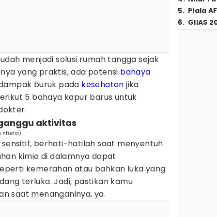
5
.
Piala A
6
.
GIIAS 2
udah menjadi solusi rumah tangga sejak
inya yang praktis, ada potensi
bahaya
erdampak buruk pada
kesehatan
jika
rikut 5 bahaya kapur barus untuk
dokter.
a ganggu aktivitas
o studio)
 sensitif, berhati-hatilah saat menyentuh
han kimia di dalamnya dapat
 seperti kemerahan atau bahkan luka yang
edang terluka. Jadi, pastikan kamu
n saat menanganinya, ya.