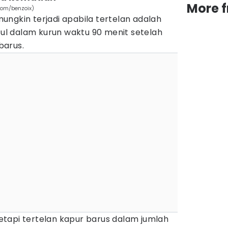
More 
com/benzoix)
ngkin terjadi apabila tertelan adalah
ncul dalam kurun waktu 90 menit setelah
barus.
tapi tertelan kapur barus dalam jumlah