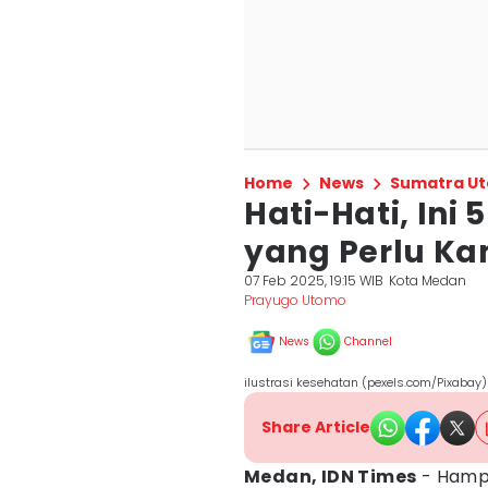
Home
News
Sumatra Ut
Hati-Hati, Ini
yang Perlu K
07 Feb 2025, 19:15 WIB
Kota Medan
Prayugo Utomo
News
Channel
ilustrasi kesehatan (pexels.com/Pixabay)
Share Article
Medan, IDN Times
- Hamp