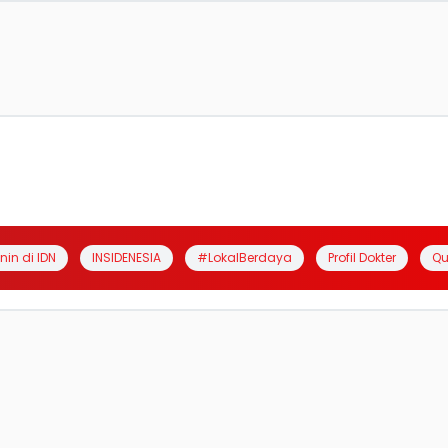
anin di IDN
INSIDENESIA
#LokalBerdaya
Profil Dokter
Qu