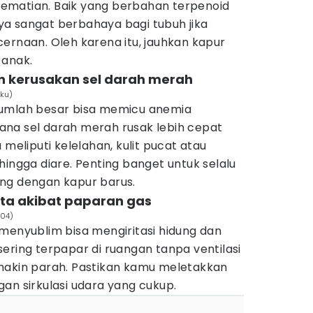
ematian. Baik yang berbahan terpenoid
a sangat berbahaya bagi tubuh jika
ernaan. Oleh karena itu, jauhkan kapur
-anak.
an kerusakan sel darah merah
sku)
jumlah besar bisa memicu anemia
 mana sel darah merah rusak lebih cepat
 meliputi kelelahan, kulit pucat atau
hingga diare. Penting banget untuk selalu
ng dengan kapur barus.
mata akibat paparan gas
004)
menyublim bisa mengiritasi hidung dan
ering terpapar di ruangan tanpa ventilasi
 semakin parah. Pastikan kamu meletakkan
an sirkulasi udara yang cukup.