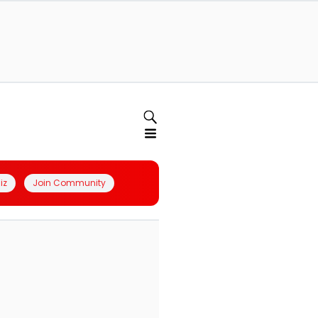
iz
Join Community