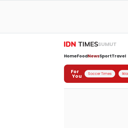
SUMUT
Home
Food
News
Sport
Travel
For
Soccer Times
Ikl
You