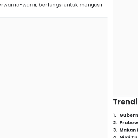
erwarna-warni, berfungsi untuk mengusir
Trendi
1
.
Gubern
2
.
Prabow
3
.
Makan B
4
.
Nilai T