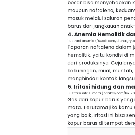
besar bisa menyebabkan k
maupun naftalena, keduany
masuk melalui saluran penc
barus dari jangkauan anak
4. Anemia Hemolitik d
ilustrasi anemia (freepik.com/diana.gryt
Paparan naftalena dalam 
hemolitik, yaitu kondisi di
dari produksinya. Gejalanya
kekuningan, mual, muntah, 
menghindari kontak langsu
5. Iritasi hidung dan 
ilustrasi iritasi mata (pixabay.com/Biki2
Gas dari kapur barus yang 
mata. Terutama jika kamu s
yang baik, iritasi ini bisa
kapur barus di tempat deng