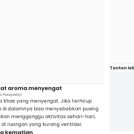
Tonton leb
ibat aroma menyengat
ea Piacquadio)
a khas yang menyengat. Jika terhirup
ia di dalamnya bisa menyebabkan pusing
 akan mengganggu aktivitas sehari-hari,
di ruangan yang kurang ventilasi.
ga kematian